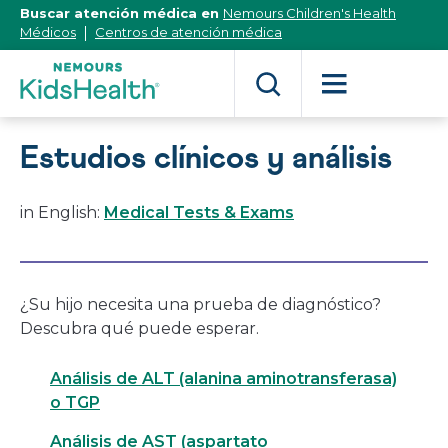
[Skip
Buscar atención médica en
Nemours Children's Health
to
Médicos
Centros de atención médica
Content]
Estudios clínicos y análisis
in English:
Medical Tests & Exams
¿Su hijo necesita una prueba de diagnóstico?
Descubra qué puede esperar.
Análisis de ALT (alanina aminotransferasa)
o TGP
Análisis de AST (aspartato