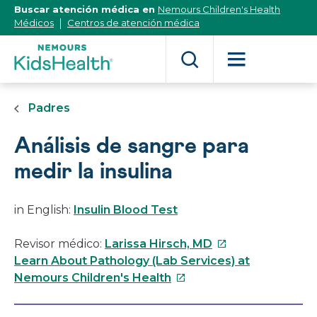
[Skip
Buscar atención médica en
Nemours Children's Health
to
Médicos
Centros de atención médica
Content]
Padres
Análisis de sangre para
medir la insulina
in English:
Insulin Blood Test
Este
Revisor médico:
Larissa Hirsch, MD
enlace
Learn About Pathology (Lab Services) at
Este
se
Nemours Children's Health
enlace
abrirá
se
en