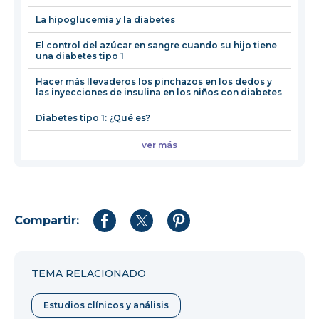
ventana
La hipoglucemia y la diabetes
El control del azúcar en sangre cuando su hijo tiene
una diabetes tipo 1
Hacer más llevaderos los pinchazos en los dedos y
las inyecciones de insulina en los niños con diabetes
Diabetes tipo 1: ¿Qué es?
ver más
Compartir:
Compartir
Compartir
Compartir
en
en
en
Facebook
Twitter
Pinterest
TEMA RELACIONADO
Estudios clínicos y análisis