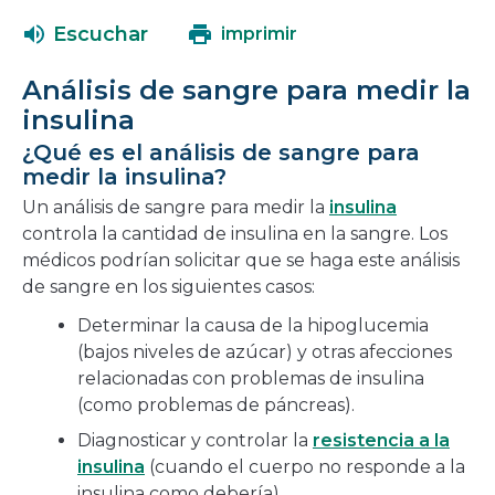
abrirá
una
Escuchar
imprimir
en
nueva
una
ventana
Análisis de sangre para medir la
nueva
insulina
ventana
¿Qué es el análisis de sangre para
medir la insulina?
Un análisis de sangre para medir la
insulina
controla la cantidad de insulina en la sangre. Los
médicos podrían solicitar que se haga este análisis
de sangre en los siguientes casos:
Determinar la causa de la hipoglucemia
(bajos niveles de azúcar) y otras afecciones
relacionadas con problemas de insulina
(como problemas de páncreas).
Diagnosticar y controlar la
resistencia a la
insulina
(cuando el cuerpo no responde a la
insulina como debería).