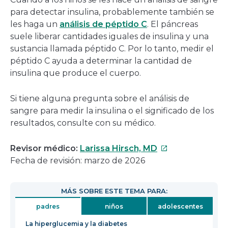
para detectar insulina, probablemente también se
les haga un
análisis de péptido C
. El páncreas
suele liberar cantidades iguales de insulina y una
sustancia llamada péptido C. Por lo tanto, medir el
péptido C ayuda a determinar la cantidad de
insulina que produce el cuerpo.
Si tiene alguna pregunta sobre el análisis de
sangre para medir la insulina o el significado de los
resultados, consulte con su médico.
Este
Revisor médico:
Larissa Hirsch, MD
enlace
Fecha de revisión: marzo de 2026
se
abrirá
MÁS SOBRE ESTE TEMA PARA:
en
padres
niños
adolescentes
una
nueva
La hiperglucemia y la diabetes