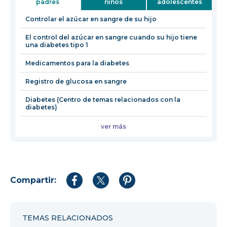
padres
niños
adolescentes
una
nueva
Controlar el azúcar en sangre de su hijo
ventana
El control del azúcar en sangre cuando su hijo tiene
una diabetes tipo 1
Medicamentos para la diabetes
Registro de glucosa en sangre
Diabetes (Centro de temas relacionados con la
diabetes)
ver más
Compartir:
Compartir
Compartir
Compartir
en
en
en
Facebook
Twitter
Pinterest
TEMAS RELACIONADOS