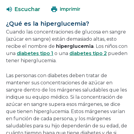
una
abrirá
Escuchar
imprimir
nueva
en
ventana
una
¿Qué es la hiperglucemia?
nueva
Cuando las concentraciones de glucosa en sangre
ventana
(azúcar en sangre) están demasiado altas, esto
recibe el nombre de
hiperglucemia
. Los niños con
una
diabetes tipo 1
o una
diabetes tipo 2
pueden
tener hiperglucemia.
Las personas con diabetes deben tratar de
mantener sus concentraciones de azúcar en
sangre dentro de los márgenes saludables que les
indique su equipo médico. Si la concentración de
azúcar en sangre supera esos márgenes, se dice
que tienen hiperglucemia. Estos márgenes varían
en función de cada persona, y los márgenes
saludables para su hijo dependerán de su edad, de
cuánto tiempo haga que tiene diabetes y de si