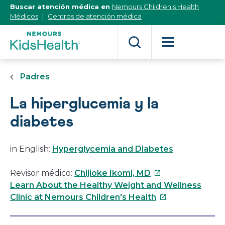
[Skip
Buscar atención médica en
Nemours Children's Health
to
Médicos
Centros de atención médica
Content]
Padres
La hiperglucemia y la
diabetes
in English:
Hyperglycemia and Diabetes
Este
Revisor médico:
Chijioke Ikomi, MD
enlace
Learn About the Healthy Weight and Wellness
se
Este
Clinic at Nemours Children's Health
abrirá
enlace
en
se