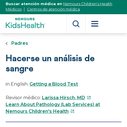
[Skip
Buscar atención médica en
Nemours Children's Health
to
Médicos
Centros de atención médica
Content]
Padres
Hacerse un análisis de
sangre
in English:
Getting a Blood Test
Este
Revisor médico:
Larissa Hirsch, MD
enlace
Learn About Pathology (Lab Services) at
Este
se
Nemours Children's Health
enlace
abrirá
se
en