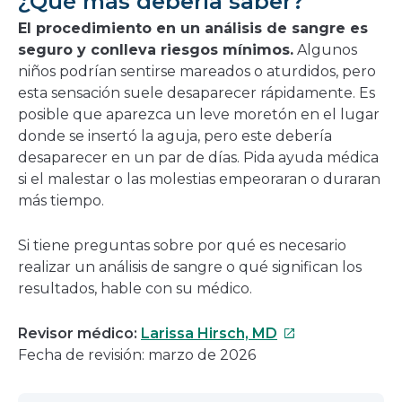
¿Qué más debería saber?
El procedimiento en un análisis de sangre es
seguro y conlleva riesgos mínimos.
Algunos
niños podrían sentirse mareados o aturdidos, pero
esta sensación suele desaparecer rápidamente. Es
posible que aparezca un leve moretón en el lugar
donde se insertó la aguja, pero este debería
desaparecer en un par de días. Pida ayuda médica
si el malestar o las molestias empeoraran o duraran
más tiempo.
Si tiene preguntas sobre por qué es necesario
realizar un análisis de sangre o qué significan los
resultados, hable con su médico.
Este
Revisor médico:
Larissa Hirsch, MD
enlace
Fecha de revisión: marzo de 2026
se
abrirá