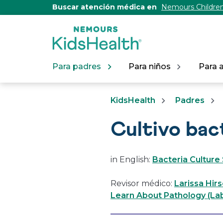
[Skip
Buscar atención médica en
Nemours Children
to
Content]
Para padres
Para niños
Para 
KidsHealth
Padres
Cultivo bac
in English:
Bacteria Culture
Revisor médico:
Larissa Hir
Learn About Pathology (Lab