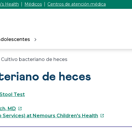
's Health
Médicos
Centros de atención médica
adolescentes
Cultivo bacteriano de heces
teriano de heces
 Stool Test
Este
sch, MD
enlace
Este
 Services) at Nemours Children's Health
se
enlace
abrirá
se