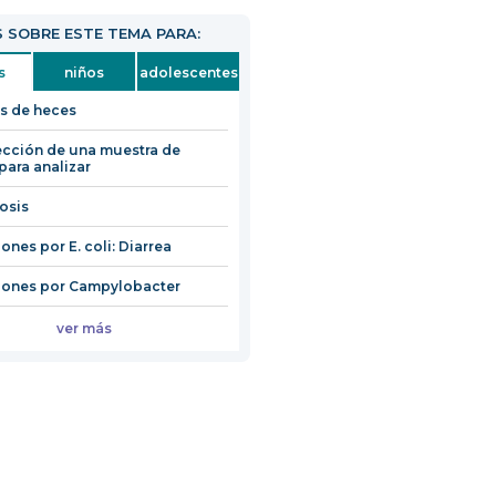
 SOBRE ESTE TEMA PARA:
s
niños
adolescentes
is de heces
cción de una muestra de
para analizar
iosis
ones por E. coli: Diarrea
iones por Campylobacter
ver más