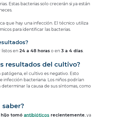
ias. Estas bacterias solo crecerán si ya están
heces.
fica que hay una infección. El técnico utiliza
icos para identificar las bacterias.
esultados?
 listos en
24 a 48 horas
o en
3 a 4 días
.
s resultados del cultivo?
 patógena, el cultivo es negativo. Esto
de infección bacteriana. Los niños podrían
ra determinar la causa de sus síntomas, como
 saber?
u hijo tomó
antibióticos
recientemente
, ya