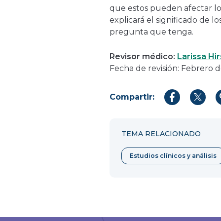
que estos pueden afectar los
explicará el significado de l
pregunta que tenga.
Revisor médico:
Larissa Hi
Fecha de revisión: Febrero 
Compartir:
Compartir
Compar
en
en
Facebook
Twitter
TEMA RELACIONADO
Estudios clínicos y análisis