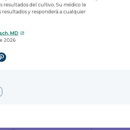
 resultados del cultivo. Su médico le
os resultados y responderá a cualquier
Este
rsch, MD
enlace
de 2026
se
abrirá
tir
Compartir
en
en
una
Pinterest
nueva
ventana