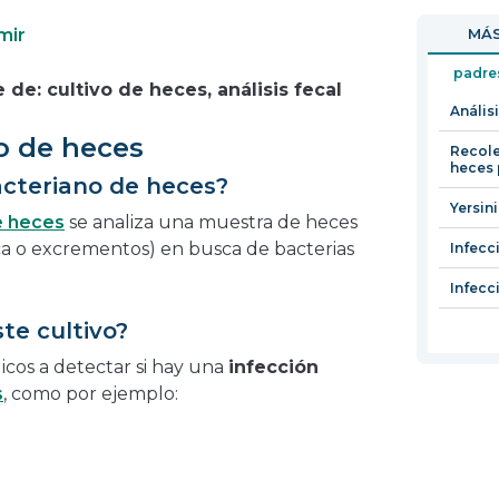
en
abrirá
mir
MÁS
una
en
nueva
una
padre
de: cultivo de heces, análisis fecal
ventana
nueva
Anális
ventana
o de heces
Recole
heces 
acteriano de heces?
Yersin
e heces
se analiza una muestra de heces
a o excrementos) en busca de bacterias
Infecci
Infecc
ste cultivo?
icos a detectar si hay una
infección
s
, como por ejemplo: