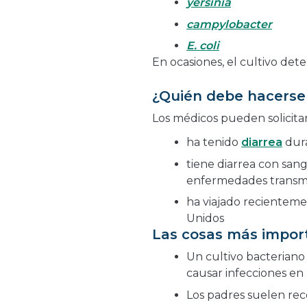
yersinia
campylobacter
E. coli
En ocasiones, el cultivo dete
¿Quién debe hacerse 
Los médicos pueden solicitar 
ha tenido
diarrea
dura
tiene diarrea con san
enfermedades transmit
ha viajado recienteme
Unidos
Las cosas más impor
Un cultivo bacterian
causar infecciones en l
Los padres suelen rec