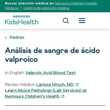
[Skip
Buscar atención médica en
Nemours Children's Health
to
Médicos
Centros de atención médica
Content]
Padres
Análisis de sangre de ácido
valproico
in English:
Valproic Acid Blood Test
Este
Revisor médico:
Larissa Hirsch, MD
enlace
Learn About Pathology (Lab Services) at
Este
se
Nemours Children's Health
enlace
abrirá
se
en