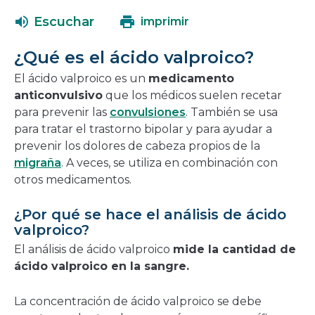
abrirá
una
Escuchar
imprimir
en
nueva
una
ventana
¿Qué es el ácido valproico?
nueva
ventana
El ácido valproico es un
medicamento
anticonvulsivo
que los médicos suelen recetar
para prevenir las
convulsiones
. También se usa
para tratar el trastorno bipolar y para ayudar a
prevenir los dolores de cabeza propios de la
migraña
. A veces, se utiliza en combinación con
otros medicamentos.
¿Por qué se hace el análisis de ácido
valproico?
El análisis de ácido valproico
mide la cantidad de
ácido valproico en la sangre.
La concentración de ácido valproico se debe