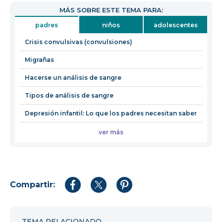
abrirá
MÁS SOBRE ESTE TEMA PARA:
en
padres
niños
adolescentes
una
nueva
Crisis convulsivas (convulsiones)
ventana
Migrañas
Hacerse un análisis de sangre
Tipos de análisis de sangre
Depresión infantil: Lo que los padres necesitan saber
ver más
Compartir:
Compartir
Compartir
Compartir
en
en
en
Facebook
Twitter
Pinterest
TEMA RELACIONADO