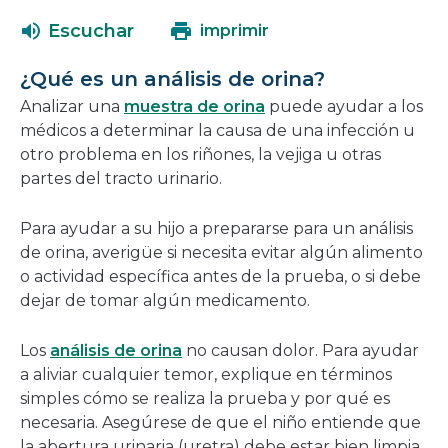
abrirá
una
Escuchar
imprimir
en
nueva
una
ventana
¿Qué es un análisis de orina?
nueva
Analizar una
muestra de orina
puede ayudar a los
ventana
médicos a determinar la causa de una infección u
otro problema en los riñones, la vejiga u otras
partes del tracto urinario.
Para ayudar a su hijo a prepararse para un análisis
de orina, averigüe si necesita evitar algún alimento
o actividad específica antes de la prueba, o si debe
dejar de tomar algún medicamento.
Los
análisis de orina
no causan dolor. Para ayudar
a aliviar cualquier temor, explique en términos
simples cómo se realiza la prueba y por qué es
necesaria. Asegúrese de que el niño entiende que
la abertura urinaria (uretra) debe estar bien limpia,