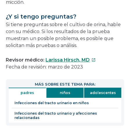
micción.
¿Y si tengo preguntas?
Si tiene preguntas sobre el cultivo de orina, hable
con su médico. Si los resultados de la prueba
muestran un posible problema, es posible que
solicitan más pruebas o análisis.
Este
Revisor médico:
Larissa Hirsch, MD
enlace
Fecha de revisión: marzo de 2023
se
abrirá
MÁS SOBRE ESTE TEMA PARA:
en
padres
niños
adolescentes
una
nueva
Infecciones del tracto urinario en niños
ventana
Infecciones del tracto urinario y afecciones
relacionadas