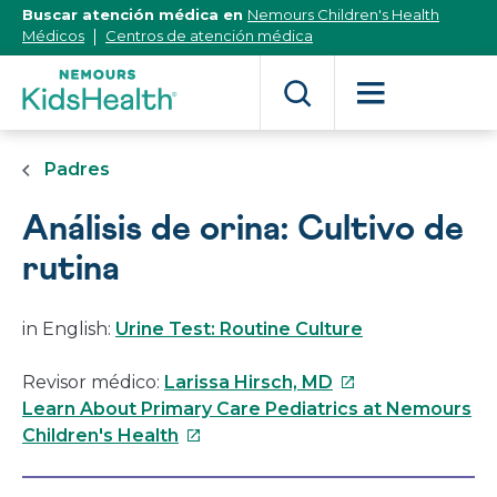
[Skip
Buscar atención médica en
Nemours Children's Health
to
Médicos
Centros de atención médica
Content]
Padres
Análisis de orina: Cultivo de
rutina
in English:
Urine Test: Routine Culture
Este
Revisor médico:
Larissa Hirsch, MD
enlace
Learn About Primary Care Pediatrics at Nemours
Este
se
Children's Health
enlace
abrirá
se
en