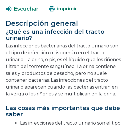
abrirá
una
Escuchar
imprimir
en
nueva
una
ventana
Descripción general
nueva
¿Qué es una infección del tracto
ventana
urinario?
Las infecciones bacterianas del tracto urinario son
el tipo de infección más común en el tracto
urinario. La orina, o pis, es el líquido que los riñones
filtran del torrente sanguíneo. La orina contiene
sales y productos de desecho, pero no suele
contener bacterias. Las infecciones del tracto
urinario aparecen cuando las bacterias entran en
la vejiga o los riñones y se multiplican en la orina.
Las cosas más importantes que debe
saber
Las infecciones del tracto urinario son el tipo