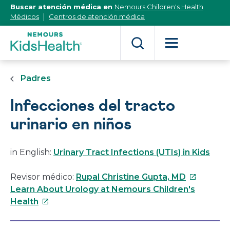
[Skip
Buscar atención médica en
Nemours Children's Health
to
Médicos
Centros de atención médica
Content]
Padres
Infecciones del tracto
urinario en niños
in English:
Urinary Tract Infections (UTIs) in Kids
Este
Revisor médico:
Rupal Christine Gupta, MD
enlace
Learn About Urology at Nemours Children's
Este
se
Health
enlace
abrirá
se
en