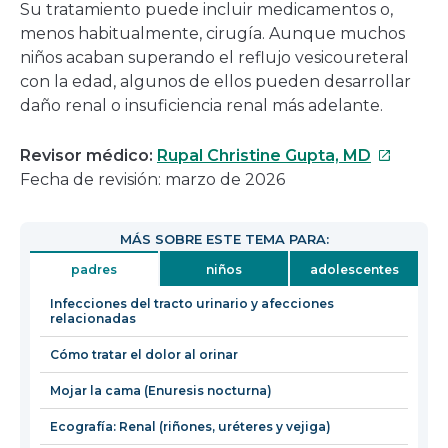
Su tratamiento puede incluir medicamentos o,
menos habitualmente, cirugía. Aunque muchos
niños acaban superando el reflujo vesicoureteral
con la edad, algunos de ellos pueden desarrollar
daño renal o insuficiencia renal más adelante.
Este
Revisor médico:
Rupal Christine Gupta, MD
enlace
Fecha de revisión: marzo de 2026
se
abrirá
MÁS SOBRE ESTE TEMA PARA:
en
padres
niños
adolescentes
una
nueva
Infecciones del tracto urinario y afecciones
relacionadas
ventana
Cómo tratar el dolor al orinar
Mojar la cama (Enuresis nocturna)
Ecografía: Renal (riñones, uréteres y vejiga)