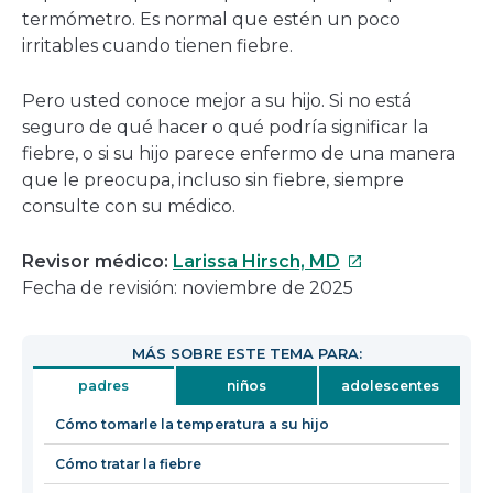
termómetro. Es normal que estén un poco
irritables cuando tienen fiebre.
Pero usted conoce mejor a su hijo. Si no está
seguro de qué hacer o qué podría significar la
fiebre, o si su hijo parece enfermo de una manera
que le preocupa, incluso sin fiebre, siempre
consulte con su médico.
Este
Revisor médico:
Larissa Hirsch, MD
enlace
Fecha de revisión: noviembre de 2025
se
abrirá
MÁS SOBRE ESTE TEMA PARA:
en
padres
niños
adolescentes
una
nueva
Cómo tomarle la temperatura a su hijo
ventana
Cómo tratar la fiebre