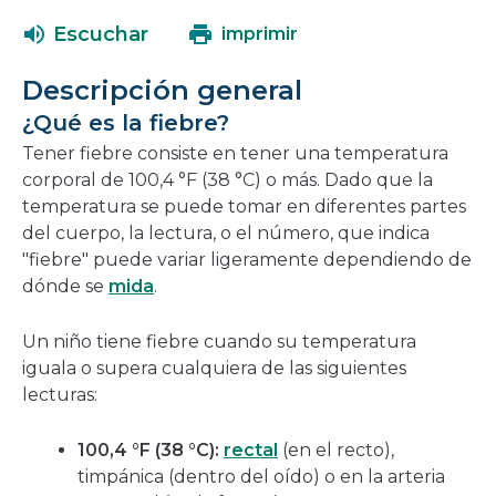
abrirá
una
Escuchar
imprimir
en
nueva
una
ventana
Descripción general
nueva
¿Qué es la fiebre?
ventana
Tener fiebre consiste en tener una temperatura
corporal de 100,4 °F (38 °C) o más. Dado que la
temperatura se puede tomar en diferentes partes
del cuerpo, la lectura, o el número, que indica
"fiebre" puede variar ligeramente dependiendo de
dónde se
mida
.
Un niño tiene fiebre cuando su temperatura
iguala o supera cualquiera de las siguientes
lecturas:
100,4 °F (38 °C):
rectal
(en el recto),
timpánica (dentro del oído) o en la arteria