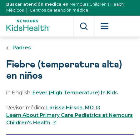
[Skip
Buscar atención médica en
Nemours Children's Health
to
Médicos
Centros de atención médica
Content]
Padres
Fiebre (temperatura alta)
en niños
in English:
Fever (High Temperature) In Kids
Este
Revisor médico:
Larissa Hirsch, MD
enlace
Learn About Primary Care Pediatrics at Nemours
Este
se
Children's Health
enlace
abrirá
se
en