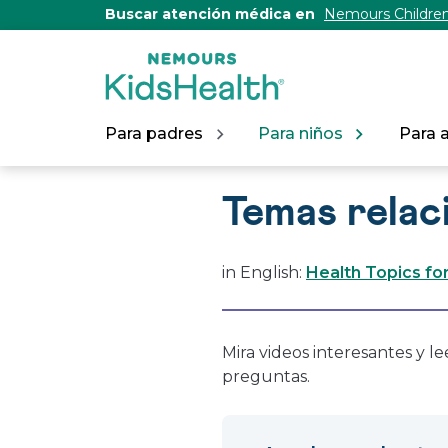
[Skip
Buscar atención médica en
Nemours Children
to
Content]
Para padres
Para niños
Para 
Temas relac
in English:
Health Topics for
Mira videos interesantes y l
preguntas.