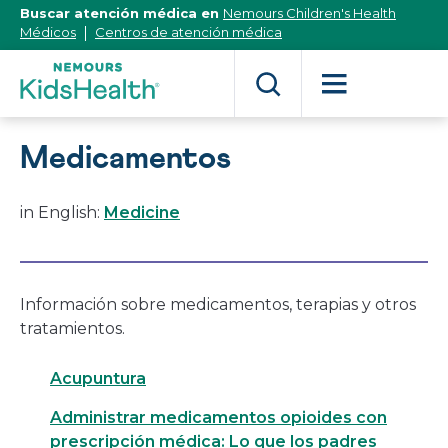
[Skip
Buscar atención médica en
Nemours Children's Health
to
Médicos
Centros de atención médica
Content]
Medicamentos
in English:
Medicine
Información sobre medicamentos, terapias y otros
tratamientos.
Acupuntura
Administrar medicamentos opioides con
prescripción médica: Lo que los padres