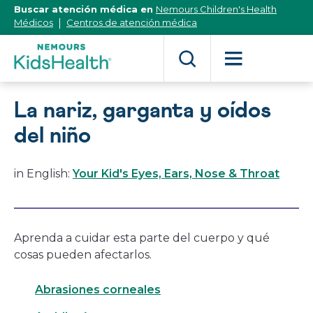
[Skip
Buscar atención médica en
Nemours Children's Health
to
Médicos
Centros de atención médica
Content]
La nariz, garganta y oídos
del niño
in English:
Your Kid's Eyes, Ears, Nose & Throat
Aprenda a cuidar esta parte del cuerpo y qué
cosas pueden afectarlos.
Abrasiones corneales