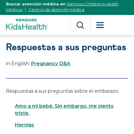
[Skip
Buscar atención médica en
Nemours Children's Health
to
Médicos
Centros de atención médica
Content]
Respuestas a sus preguntas
in English:
Pregnancy Q&A
Respuestas a sus preguntas sobre el embarazo.
Amo a mi bebé. Sin embargo, me siento
triste.
Hernias