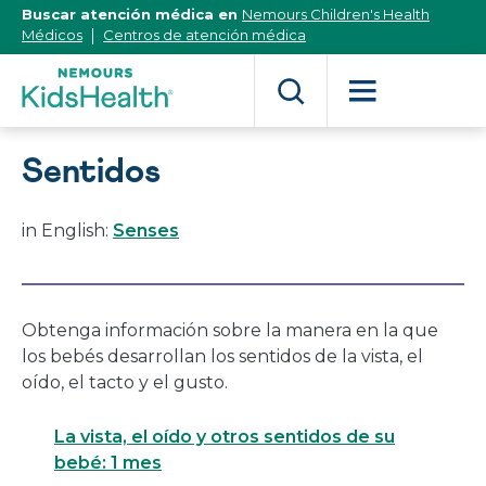
[Skip
Buscar atención médica en
Nemours Children's Health
to
Médicos
Centros de atención médica
Content]
Sentidos
in English:
Senses
Obtenga información sobre la manera en la que
los bebés desarrollan los sentidos de la vista, el
oído, el tacto y el gusto.
La vista, el oído y otros sentidos de su
bebé: 1 mes