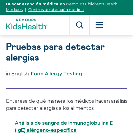
[Skip
Buscar atención médica en
Nemours Children's Health
to
Médicos
Centros de atención médica
Content]
Pruebas para detectar
alergias
in English:
Food Allergy Testing
Entérese de qué manera los médicos hacen análisis
para detectar alergias a los alimentos.
Análisis de sangre de inmunoglobulina E
(IgE) alérgeno-específica