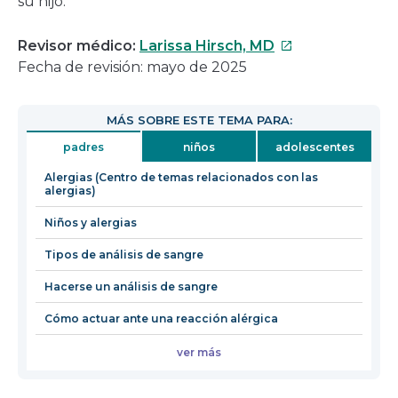
su hijo.
Este
Revisor médico:
Larissa Hirsch, MD
enlace
Fecha de revisión: mayo de 2025
se
abrirá
MÁS SOBRE ESTE TEMA PARA:
en
padres
niños
adolescentes
una
nueva
Alergias (Centro de temas relacionados con las
alergias)
ventana
Niños y alergias
Tipos de análisis de sangre
Hacerse un análisis de sangre
Cómo actuar ante una reacción alérgica
ver más