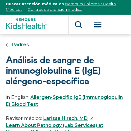
[Skip
Buscar atención médica en
Nemours Children's Health
to
Médicos
Centros de atención médica
Content]
Padres
Análisis de sangre de
inmunoglobulina E (IgE)
alérgeno-específica
in English:
Allergen-Specific IgE (Immunoglobulin
E) Blood Test
Este
Revisor médico:
Larissa Hirsch, MD
enlace
Learn About Pathology (Lab Services) at