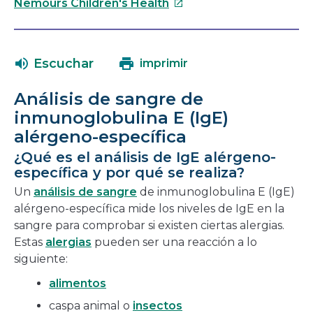
Este
se
Nemours Children's Health
enlace
abrirá
se
en
abrirá
una
Escuchar
imprimir
en
nueva
una
ventana
Análisis de sangre de
nueva
inmunoglobulina E (IgE)
ventana
alérgeno-específica
¿Qué es el análisis de IgE alérgeno-
específica y por qué se realiza?
Un
análisis de sangre
de inmunoglobulina E (IgE)
alérgeno-específica mide los niveles de IgE en la
sangre para comprobar si existen ciertas alergias.
Estas
alergias
pueden ser una reacción a lo
siguiente:
alimentos
caspa animal o
insectos