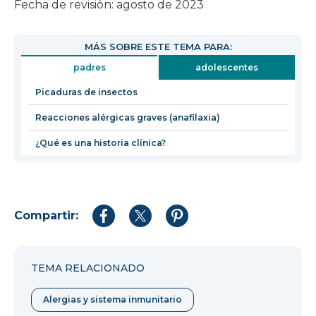
enlace
Fecha de revisión: agosto de 2023
se
abrirá
MÁS SOBRE ESTE TEMA PARA:
en
padres
adolescentes
una
nueva
Picaduras de insectos
ventana
Reacciones alérgicas graves (anafilaxia)
¿Qué es una historia clínica?
Compartir:
Compartir
Compartir
Compartir
en
en
en
Facebook
Twitter
Pinterest
TEMA RELACIONADO
Alergias y sistema inmunitario