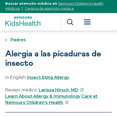
[Skip
Buscar atención médica en
Nemours Children's Health
to
Médicos
Centros de atención médica
Content]
Padres
Alergia a las picaduras de
insecto
in English:
Insect Sting Allergy
Este
Revisor médico:
Larissa Hirsch, MD
enlace
Learn About Allergy & Immunology Care at
Este
se
Nemours Children's Health
enlace
abrirá
se
en