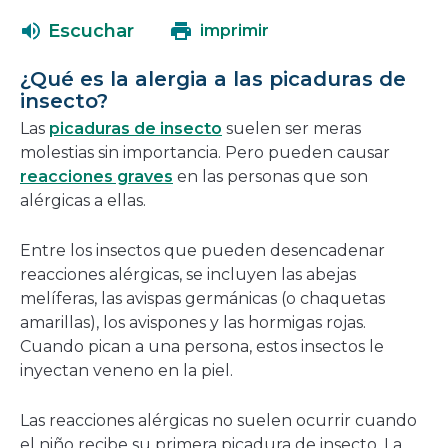
abrirá
una
Escuchar
imprimir
en
nueva
una
ventana
¿Qué es la alergia a las picaduras de
nueva
insecto?
ventana
Las
picaduras de insecto
suelen ser meras
molestias sin importancia. Pero pueden causar
reacciones graves
en las personas que son
alérgicas a ellas.
Entre los insectos que pueden desencadenar
reacciones alérgicas, se incluyen las abejas
melíferas, las avispas germánicas (o chaquetas
amarillas), los avispones y las hormigas rojas.
Cuando pican a una persona, estos insectos le
inyectan veneno en la piel.
Las reacciones alérgicas no suelen ocurrir cuando
el niño recibe su primera picadura de insecto. La