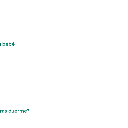
su bebé
tras duerme?