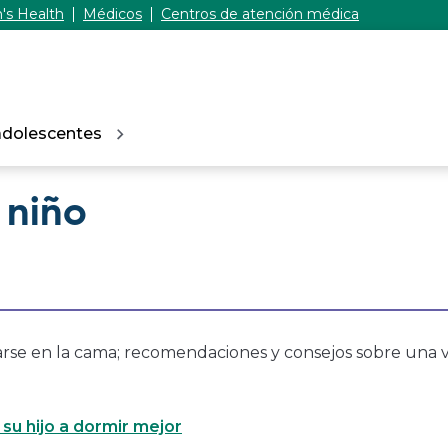
's Health
Médicos
Centros de atención médica
adolescentes
 niño
arse en la cama; recomendaciones y consejos sobre una 
su hijo a dormir mejor