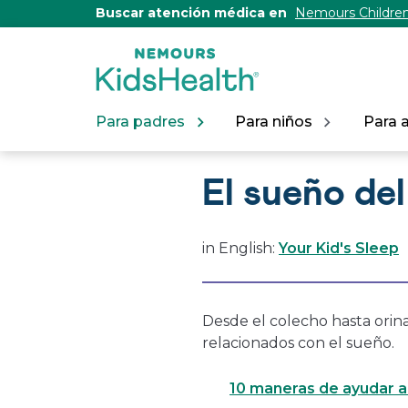
[Skip
Buscar atención médica en
Nemours Children
to
Content]
Para padres
Para niños
Para 
El sueño del
in English:
Your Kid's Sleep
Desde el colecho hasta orin
relacionados con el sueño.
10 maneras de ayudar a 