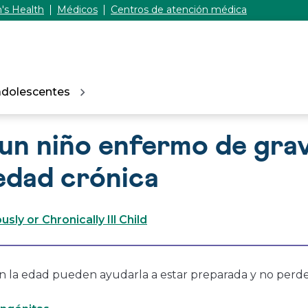
's Health
Médicos
Centros de atención médica
adolescentes
un niño enfermo de gra
edad crónica
usly or Chronically Ill Child
n la edad pueden ayudarla a estar preparada y no perders