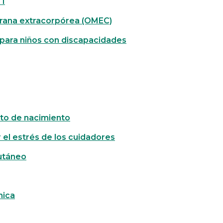
 1
rana extracorpórea (OMEC)
a para niños con discapacidades
ecto de nacimiento
r el estrés de los cuidadores
utáneo
nica