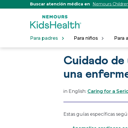
[Skip
Buscar atención médica en
Nemours Children
to
Content]
Para padres
Para niños
Para 
Cuidado de 
una enferm
in English:
Caring for a Serio
Estas guías específicas segú