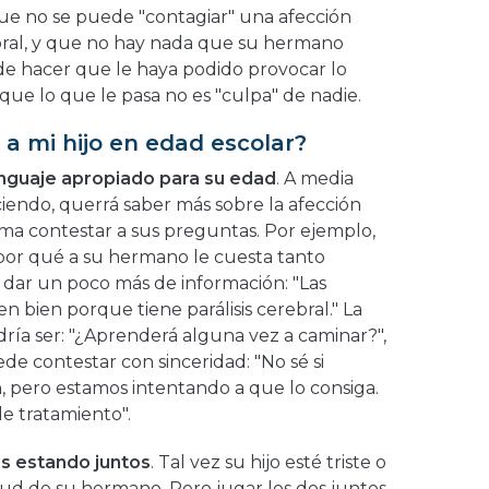
que no se puede "contagiar" una afección
ebral, y que no hay nada que su hermano
e hacer que le haya podido provocar lo
que lo que le pasa no es "culpa" de nadie.
a mi hijo en edad escolar?
nguaje apropiado para su edad
. A media
iendo, querrá saber más sobre la afección
ma contestar a sus preguntas. Por ejemplo,
a por qué a su hermano le cuesta tanto
 dar un poco más de información: "Las
n bien porque tiene parálisis cerebral." La
ía ser: "¿Aprenderá alguna vez a caminar?",
de contestar con sinceridad: "No sé si
, pero estamos intentando a que lo consiga.
de tratamiento".
s estando juntos
. Tal vez su hijo esté triste o
ud de su hermano. Pero jugar los dos juntos