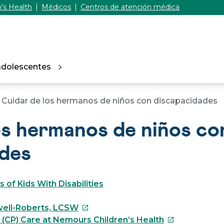
's Health
Médicos
Centros de atención médica
adolescentes
Cuidar de los hermanos de niños con discapacidades
os hermanos de niños co
ades
s of Kids With Disabilities
Este
well-Roberts, LCSW
enlace
Este
 (CP) Care at Nemours Children’s Health