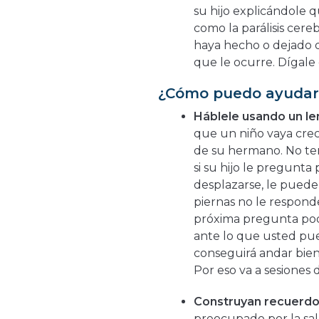
su hijo explicándole 
como la parálisis cer
haya hecho o dejado d
que le ocurre. Dígale 
¿Cómo puedo ayudar 
Háblele usando un le
que un niño vaya crec
de su hermano. No te
si su hijo le pregunt
desplazarse, le puede
piernas no le responde
próxima pregunta podr
ante lo que usted pue
conseguirá andar bien
Por eso va a sesiones 
Construyan recuerdo
preocupado por la sal