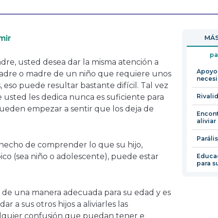
se
enlace
abrirá
se
en
abrirá
mir
MÁS
una
en
nueva
una
pa
dre, usted desea dar la misma atención a
ventana
nueva
Apoyo 
 padre o madre de un niño que requiere unos
ventana
necesi
 eso puede resultar bastante difícil. Tal vez
 usted les dedica nunca es suficiente para
Rivali
 pueden empezar a sentir que los deja de
Encont
aliviar
Parális
echo de comprender lo que su hijo,
pico (sea niño o adolescente), puede estar
Educac
para s
s de una manera adecuada para su edad y es
r a sus otros hijos a aliviarles las
alquier confusión que puedan tener e