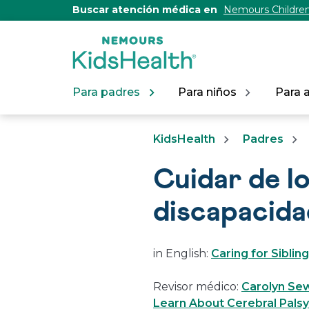
[Skip
Buscar atención médica en
Nemours Children
to
Content]
Para padres
Para niños
Para 
KidsHealth
Padres
Cuidar de l
discapacid
in English:
Caring for Sibling
Revisor médico:
Carolyn Se
Learn About Cerebral Palsy