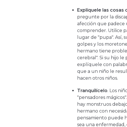
Explíquele las cosas 
pregunte por la disca
afección que padece 
comprender. Utilice pa
lugar de "pupa". Así, 
golpes y los moretone
hermano tiene problem
cerebral". Si su hijo le
explíquele con palabr
que a un niño le resul
hacen otros niños.
Tranquilícelo
. Los ni
"pensadores mágicos". 
hay monstruos debajo
hermano con necesidad
pensamiento puede ha
sea una enfermedad, c