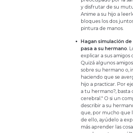
y disfrutar de su mu
Anime a su hijo a leer
bloques los dos juntos
pintura de manos.
Hagan simulación de 
pasa a su hermano
. 
explicar a sus amigos
Quizá algunos amigos 
sobre su hermano o, in
haciendo que se aver
hijo a practicar. Por e
a tu hermano?, basta co
cerebral." O si un co
describir a su hermano
que, por mucho que l
de ello, ayúdelo a exp
más aprender las cosas