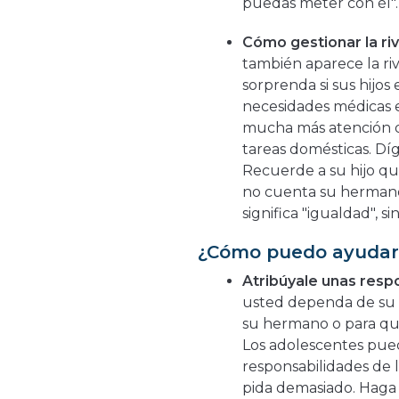
puedas meter con él".
Cómo gestionar la ri
también aparece la riv
sorprenda si sus hijo
necesidades médicas e
mucha más atención qu
tareas domésticas. Díg
Recuerde a su hijo qu
no cuenta su hermano 
significa "igualdad", s
¿Cómo puedo ayudar 
Atribúyale unas resp
usted dependa de su 
su hermano o para qu
Los adolescentes pue
responsabilidades de 
pida demasiado. Haga 