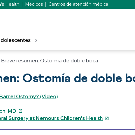
's Health
Médicos
Centros de atención médica
adolescentes
Breve resumen: Ostomía de doble boca
en: Ostomía de doble b
Barrel Ostomy? (Video)
Este
sch, MD
enlace
Este
ral Surgery at Nemours Children's Health
se
enlace
abrirá
se