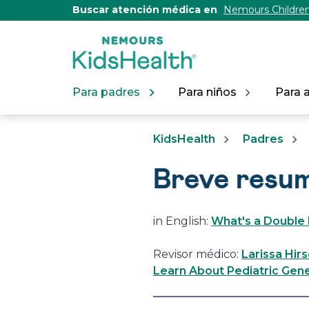
[Skip
Buscar atención médica en
Nemours Children
to
Content]
Para padres
Para niños
Para 
KidsHealth
Padres
Breve resum
in English:
What's a Double 
Revisor médico:
Larissa Hir
Learn About Pediatric Gene