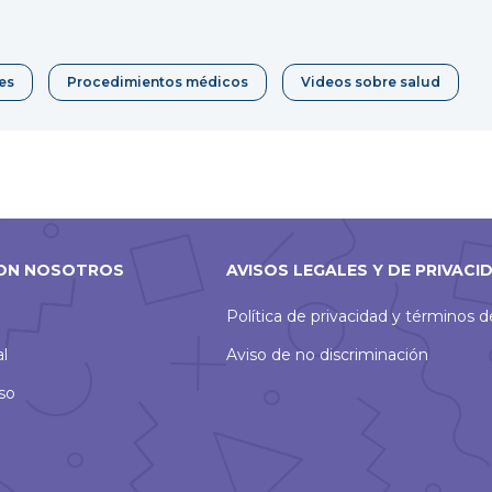
Pinterest
nueva
ventana
es
Procedimientos médicos
Videos sobre salud
ON NOSOTROS
AVISOS LEGALES Y DE PRIVACI
Política de privacidad y términos 
al
Aviso de no discriminación
so