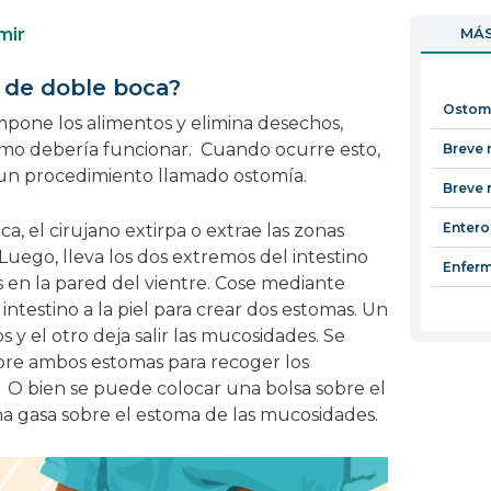
en
abrirá
mir
MÁS
una
en
nueva
una
 de doble boca?
ventana
nueva
Ostom
ventana
one los alimentos y elimina desechos,
omo debería funcionar. Cuando ocurre esto,
Breve 
 un procedimiento llamado ostomía.
Breve 
Entero
, el cirujano extirpa o extrae las zonas
 Luego, lleva los dos extremos del intestino
Enfer
 en la pared del vientre. Cose mediante
testino a la piel para crear dos estomas. Un
s y el otro deja salir las mucosidades. Se
bre ambos estomas para recoger los
 O bien se puede colocar una bolsa sobre el
a gasa sobre el estoma de las mucosidades.