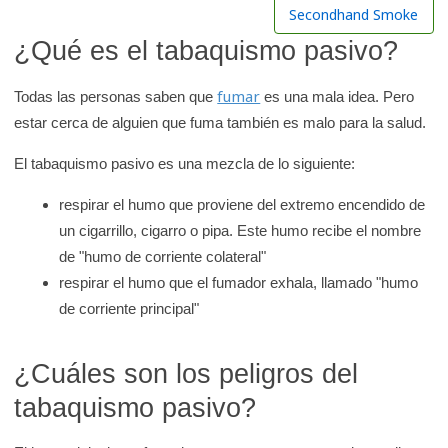
r
Secondhand Smoke
e
¿Qué es el tabaquismo pasivo?
n
l
fumar
Todas las personas saben que
es una mala idea. Pero
a
estar cerca de alguien que fuma también es malo para la salud.
b
El tabaquismo pasivo es una mezcla de lo siguiente:
i
b
respirar el humo que proviene del extremo encendido de
l
un cigarrillo, cigarro o pipa. Este humo recibe el nombre
i
de "humo de corriente colateral"
o
respirar el humo que el fumador exhala, llamado "humo
t
de corriente principal"
e
c
¿Cuáles son los peligros del
a
tabaquismo pasivo?
d
e