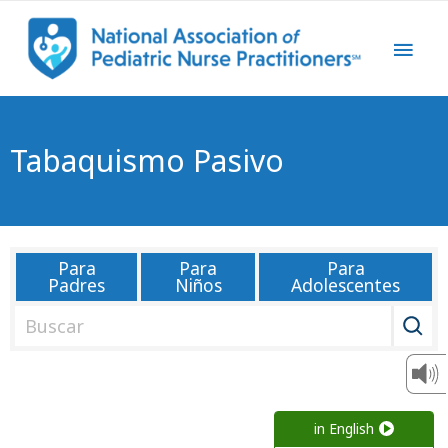
Tabaquismo Pasivo
Para
Para
Para
Padres
Niños
Adolescentes
B
u
s
c
a
in English