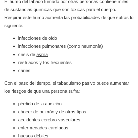
El humo del tabaco fumado por otras personas contiene miles
K
de sustancias químicas que son tóxicas para el cuerpo.
i
Respirar este humo aumenta las probabilidades de que sufras lo
d
siguiente:
s
H
infecciones de oído
e
infecciones pulmonares (como neumonía)
asma
a
crisis de
l
resfriados y tos frecuentes
caries
t
h
Con el paso del tiempo, el tabaquismo pasivo puede aumentar
los riesgos de que una persona sufra:
pérdida de la audición
cáncer de pulmón y de otros tipos
accidentes cerebro-vasculares
enfermedades cardíacas
huesos débiles