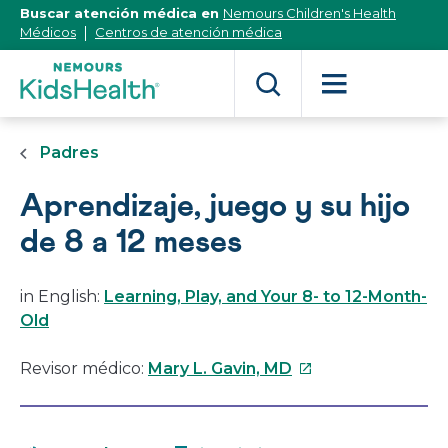
[Skip
Buscar atención médica en
Nemours Children's Health
to
Médicos
Centros de atención médica
Content]
Padres
Aprendizaje, juego y su hijo
de 8 a 12 meses
in English:
Learning, Play, and Your 8- to 12-Month-
Old
Este
Revisor médico:
Mary L. Gavin, MD
enlace
se
abrirá