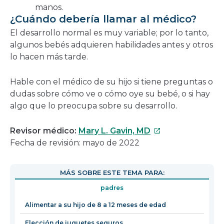
manos.
¿Cuándo debería llamar al médico?
El desarrollo normal es muy variable; por lo tanto,
algunos bebés adquieren habilidades antes y otros
lo hacen más tarde.
Hable con el médico de su hijo si tiene preguntas o
dudas sobre cómo ve o cómo oye su bebé, o si hay
algo que lo preocupa sobre su desarrollo.
Este
Revisor médico:
Mary L. Gavin, MD
enlace
Fecha de revisión: mayo de 2022
se
abrirá
MÁS SOBRE ESTE TEMA PARA:
en
padres
una
nueva
Alimentar a su hijo de 8 a 12 meses de edad
ventana
Elección de juguetes seguros