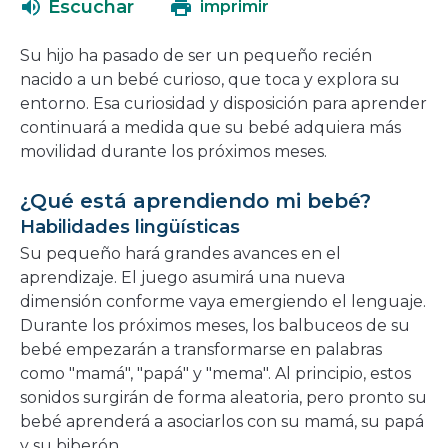
Escuchar
imprimir
en
una
Su hijo ha pasado de ser un pequeño recién
nueva
nacido a un bebé curioso, que toca y explora su
ventana
entorno. Esa curiosidad y disposición para aprender
continuará a medida que su bebé adquiera más
movilidad durante los próximos meses.
¿Qué está aprendiendo mi bebé?
Habilidades lingüísticas
Su pequeño hará grandes avances en el
aprendizaje. El juego asumirá una nueva
dimensión conforme vaya emergiendo el lenguaje.
Durante los próximos meses, los balbuceos de su
bebé empezarán a transformarse en palabras
como "mamá", "papá" y "mema". Al principio, estos
sonidos surgirán de forma aleatoria, pero pronto su
bebé aprenderá a asociarlos con su mamá, su papá
y su biberón.