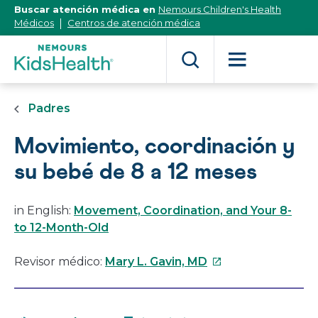
[Skip
Buscar atención médica en
Nemours Children's Health
to
Médicos
Centros de atención médica
Content]
Padres
Movimiento, coordinación y
su bebé de 8 a 12 meses
in English:
Movement, Coordination, and Your 8-
to 12-Month-Old
Este
Revisor médico:
Mary L. Gavin, MD
enlace
se
abrirá