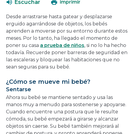
Escuchar
imprimir
en
una
Desde arrastrarse hasta gatear y desplazarse
nueva
erguido agarrándose de objetos, los bebés
ventana
aprenden a moverse por su entorno durante estos
meses. Por lo tanto, ha llegado el momento de
poner su casa
a prueba de niños
, si no lo ha hecho
todavía. Recuerde poner barreras de seguridad en
las escaleras y bloquear las habitaciones que no
sean seguras para su bebé.
¿Cómo se mueve mi bebé?
Sentarse
Ahora su bebé se mantiene sentado y usa las
manos muy a menudo para sostenerse y apoyarse.
Cuando encuentre una postura que le resulte
cómoda, su bebé empezará a girarse y alcanzar
objetos sin caerse. Su bebé también mejorará al
cambiar de postura, y pronto aprenderá ponerse