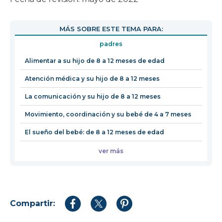
se
abrirá
MÁS SOBRE ESTE TEMA PARA:
en
padres
una
nueva
Alimentar a su hijo de 8 a 12 meses de edad
ventana
Atención médica y su hijo de 8 a 12 meses
La comunicación y su hijo de 8 a 12 meses
Movimiento, coordinación y su bebé de 4 a 7 meses
El sueño del bebé: de 8 a 12 meses de edad
ver más
Compartir:
Compartir
Compartir
Compartir
en
en
en