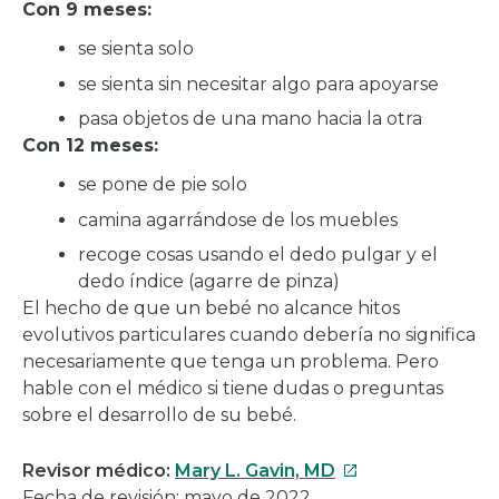
Con 9 meses:
se sienta solo
se sienta sin necesitar algo para apoyarse
pasa objetos de una mano hacia la otra
Con 12 meses:
se pone de pie solo
camina agarrándose de los muebles
recoge cosas usando el dedo pulgar y el
dedo índice (agarre de pinza)
El hecho de que un bebé no alcance hitos
evolutivos particulares cuando debería no significa
necesariamente que tenga un problema. Pero
hable con el médico si tiene dudas o preguntas
sobre el desarrollo de su bebé.
Este
Revisor médico:
Mary L. Gavin, MD
enlace
Fecha de revisión: mayo de 2022