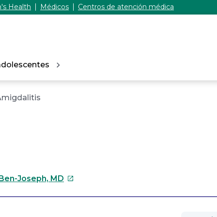
's Health
Médicos
Centros de atención médica
adolescentes
migdalitis
Este
 Ben-Joseph, MD
enlace
se
abrirá