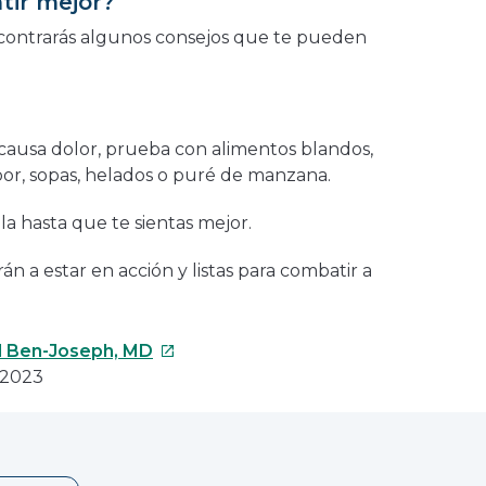
ir mejor?
encontrarás algunos consejos que te pueden
 causa dolor, prueba con alimentos blandos,
or, sopas, helados o puré de manzana.
la hasta que te sientas mejor.
án a estar en acción y listas para combatir a
Este
l Ben-Joseph, MD
enlace
 2023
se
abrirá
en
una