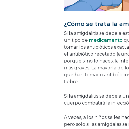
¿Cómo se trata la ami
Si la amigdalitis se debe a e
un tipo de
medicamento
qu
tomar los antibióticos exac
el antibiótico recetado (aun
porque si no lo haces, la in
más graves. La mayoría de l
que han tomado antibióticos
fiebre.
Si la amigdalitis se debe a un
cuerpo combatirá la infección
A veces, a los niños se les h
pero solo si las amígdalas s