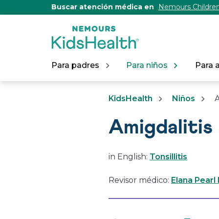
[Skip
Buscar atención médica en
Nemours Children
to
Content]
Para padres
Para niños
Para 
KidsHealth
Niños
A
Amigdalitis
in English:
Tonsillitis
Revisor médico:
Elana Pearl