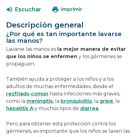
abrirá
una
Escuchar
imprimir
en
nueva
una
ventana
Descripción general
nueva
¿Por qué es tan importante lavarse
ventana
las manos?
Lavarse las manos es
la mejor manera de evitar
que los niños se enfermen
y los gérmenes se
propaguen.
También ayuda a proteger a los niños y a los
adultos de muchas enfermedades, desde el
resfriado común
hasta infecciones más graves,
como la
meningitis
, la
bronquiolitis
, la
gripe
, la
hepatitis A
y muchos tipos de
diarrea
.
Pero para obtener esta protección contra los
gérmenes, es importante que los niños se laven las