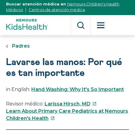
[Skip
Buscar atención médica en
Nemours Children's Health
to
Médicos
Centros de atención médica
Content]
Padres
Lavarse las manos: Por qué
es tan importante
in English:
Hand Washing: Why It's So Important
Este
Revisor médico:
Larissa Hirsch, MD
enlace
Learn About Primary Care Pediatrics at Nemours
Este
se
Children's Health
enlace
abrirá
se
en