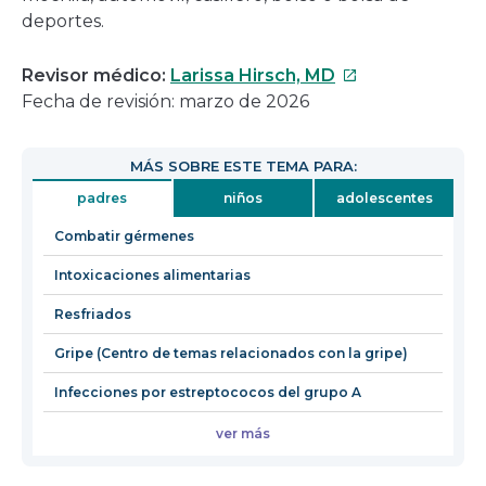
deportes.
Este
Revisor médico:
Larissa Hirsch, MD
enlace
Fecha de revisión: marzo de 2026
se
abrirá
MÁS SOBRE ESTE TEMA PARA:
en
padres
niños
adolescentes
una
nueva
Combatir gérmenes
ventana
Intoxicaciones alimentarias
Resfriados
Gripe (Centro de temas relacionados con la gripe)
Infecciones por estreptococos del grupo A
ver más