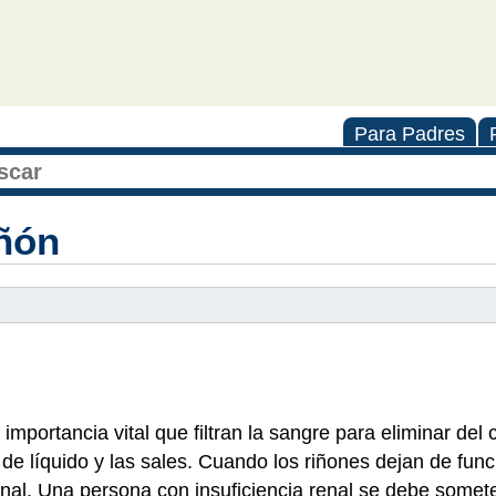
Para Padres
iñón
mportancia vital que filtran la sangre para eliminar del 
e líquido y las sales. Cuando los riñones dejan de func
al. Una persona con insuficiencia renal se debe someter