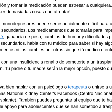
ción y tomar la medicación pueden estresar a cualquiera
ser demasiadas cosas que afrontar!
munodepresores puede ser especialmente difícil para 
s secundarios. Los medicamentos que tomarás para impe
né
, ganancia de peso, cambios de humor y dificultades pa
 secundarios, habla con tu médico para saber si hay alg
entos ni los cambies por otros sin que tú médico o enfe
ir con una insuficiencia renal o de someterte a un traspl
en. Tu padre o tu madre serán la mejor opción, puesto 
va bien hablar con un psicólogo o
terapeuta
o unirse a u
inas National Kidney Center's Facebook (Centro Naciona
rasplante). También puedes preguntar al equipo que te ha 
de apoyo para adolescentes que se han sometido a trasp