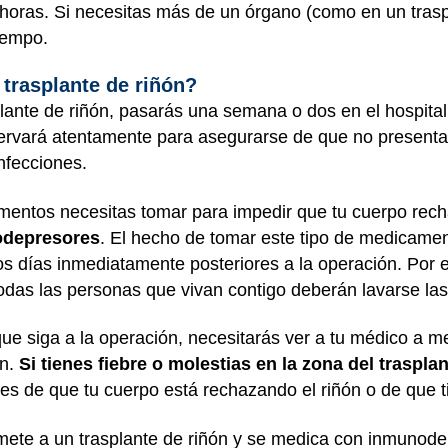
4 horas. Si necesitas más de un órgano (como en un tra
iempo.
trasplante de riñón?
ante de riñón, pasarás una semana o dos en el hospital
servará atentamente para asegurarse de que no present
nfecciones.
ntos necesitas tomar para impedir que tu cuerpo recha
depresores
. El hecho de tomar este tipo de medicamen
los días inmediatamente posteriores a la operación. Por
das las personas que vivan contigo deberán lavarse las
ue siga a la operación, necesitarás ver a tu médico a 
en.
Si tienes fiebre o molestias en la zona del traspla
es de que tu cuerpo está rechazando el riñón o de que t
te a un trasplante de riñón y se medica con inmunodepr