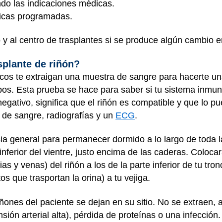
ndo las indicaciones médicas.
édicas programadas.
 y al centro de trasplantes si se produce algún cambio e
splante de riñón?
cos te extraigan una muestra de sangre para hacerte u
s. Esta prueba se hace para saber si tu sistema inmuni
negativo, significa que el riñón es compatible y que lo p
s de sangre, radiografías y un
ECG
.
sia general para permanecer dormido a lo largo de toda l
inferior del vientre, justo encima de las caderas. Colocar
as y venas) del riñón a los de la parte inferior de tu tr
os que trasportan la orina) a tu vejiga.
riñones del paciente se dejan en su sitio. No se extrae
ión arterial alta), pérdida de proteínas o una infección