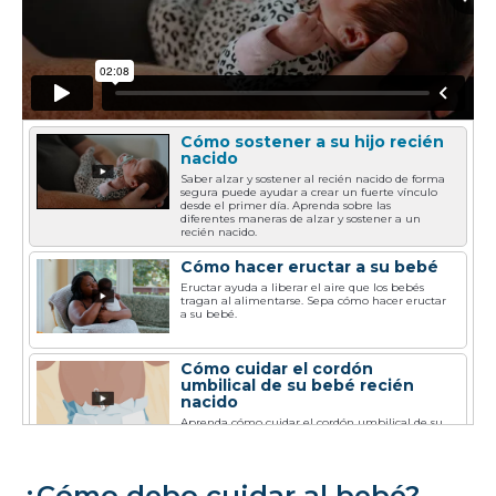
Cómo sostener a su hijo recién
nacido
Saber alzar y sostener al recién nacido de forma
segura puede ayudar a crear un fuerte vínculo
desde el primer día. Aprenda sobre las
diferentes maneras de alzar y sostener a un
recién nacido.
Cómo hacer eructar a su bebé
Eructar ayuda a liberar el aire que los bebés
tragan al alimentarse. Sepa cómo hacer eructar
a su bebé.
Cómo cuidar el cordón
umbilical de su bebé recién
nacido
Aprenda cómo cuidar el cordón umbilical de su
recién nacido hasta que se caiga por sí solo en
unas pocas semanas.
Cómo cambiarle el pañal a su
¿Cómo debo cuidar al bebé?