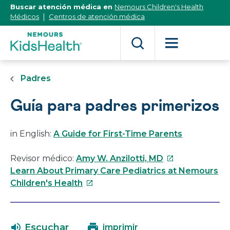
[Skip
Buscar atención médica en
Nemours Children's Health
to
Médicos
Centros de atención médica
Content]
Padres
Guía para padres primerizos
in English:
A Guide for First-Time Parents
Este
Revisor médico:
Amy W. Anzilotti, MD
enlace
Learn About Primary Care Pediatrics at Nemours
Este
se
Children's Health
enlace
abrirá
se
en
abrirá
una
Escuchar
imprimir