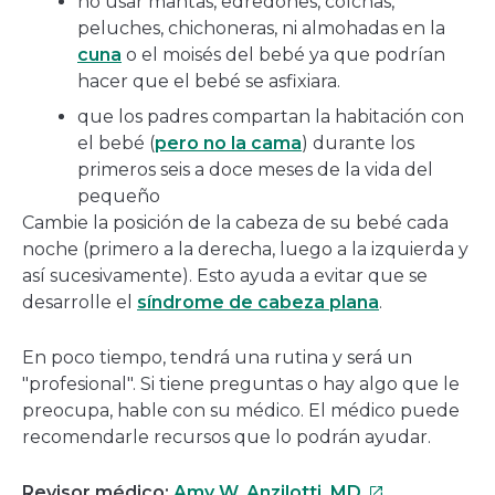
no usar mantas, edredones, colchas,
peluches, chichoneras, ni almohadas en la
cuna
o el moisés del bebé ya que podrían
hacer que el bebé se asfixiara.
que los padres compartan la habitación con
el bebé (
pero no la cama
) durante los
primeros seis a doce meses de la vida del
pequeño
Cambie la posición de la cabeza de su bebé cada
noche (primero a la derecha, luego a la izquierda y
así sucesivamente). Esto ayuda a evitar que se
desarrolle el
síndrome de cabeza plana
.
En poco tiempo, tendrá una rutina y será un
"profesional". Si tiene preguntas o hay algo que le
preocupa, hable con su médico. El médico puede
recomendarle recursos que lo podrán ayudar.
Este
Revisor médico:
Amy W. Anzilotti, MD