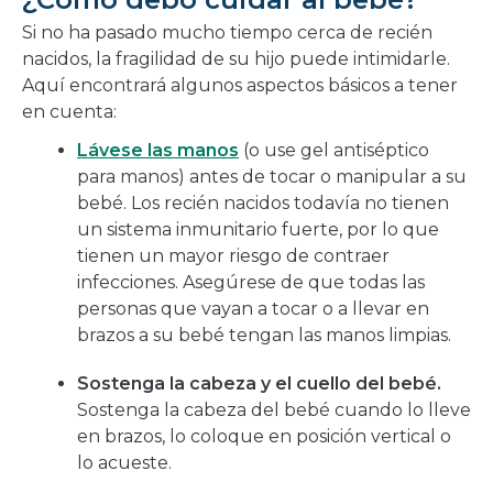
bebé
Para cambiar los pañales sin que surjan
Si no ha pasado mucho tiempo cerca de recién
problemas, aprenda los conceptos básicos para
cambiar pañales desechables y de tela de forma
nacidos, la fragilidad de su hijo puede intimidarle.
segura.
Aquí encontrará algunos aspectos básicos a tener
Cómo tratar la dermatitis del
en cuenta:
pañal
Aprenda cómo prevenir y aliviar la irritación
Lávese las manos
(o use gel antiséptico
causada por el pañal.
para manos) antes de tocar o manipular a su
Cómo darle un baño de
bebé. Los recién nacidos todavía no tienen
esponja a su bebé recién
un sistema inmunitario fuerte, por lo que
nacido
tienen un mayor riesgo de contraer
Sepa cómo bañar a su bebé con una esponja
durante las primeras semanas de vida.
infecciones. Asegúrese de que todas las
Cómo darle un baño de
personas que vayan a tocar o a llevar en
inmersión a su bebé
brazos a su bebé tengan las manos limpias.
Sepa cómo bañar a su bebé de forma segura
en la bañera, una vez que se le haya caído el
cordón umbilical y se haya curado de la
circuncisión.
Sostenga la cabeza y el cuello del bebé.
Sostenga la cabeza del bebé cuando lo lleve
Cómo cuidar a su bebé recién
nacido después de la
en brazos, lo coloque en posición vertical o
circuncisión
lo acueste.
Sepa cómo es el proceso normal de
cicatrización de las circuncisiones en los recién