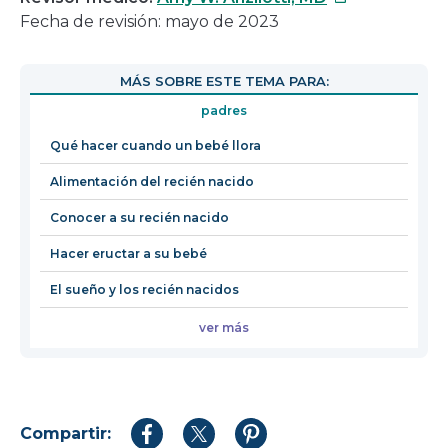
enlace
Fecha de revisión: mayo de 2023
se
abrirá
MÁS SOBRE ESTE TEMA PARA:
en
padres
una
nueva
Qué hacer cuando un bebé llora
ventana
Alimentación del recién nacido
Conocer a su recién nacido
Hacer eructar a su bebé
El sueño y los recién nacidos
ver más
Compartir:
Compartir
Compartir
Compartir