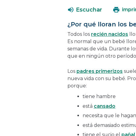
Escuchar
impri
¿Por qué lloran los b
Todos los
recién nacidos
llo
Es normal que un bebé llore 
semanas de vida. Durante los
que en ningún otro período 
Los
padres primerizos
suele
nueva vida con su bebé. Pro
porque:
tiene hambre
está
cansado
necesita que le haga
está demasiado estim
tiene el sucio el
pañal