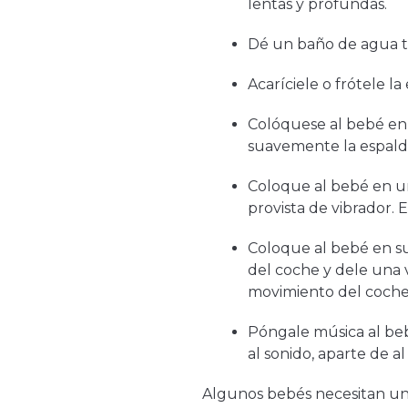
lentas y profundas.
Dé un baño de agua ti
Acaríciele o frótele la
Colóquese al bebé en e
suavemente la espald
Coloque al bebé en un
provista de vibrador. 
Coloque al bebé en su 
del coche y dele una 
movimiento del coche 
Póngale música al be
al sonido, aparte de a
Algunos bebés necesitan una