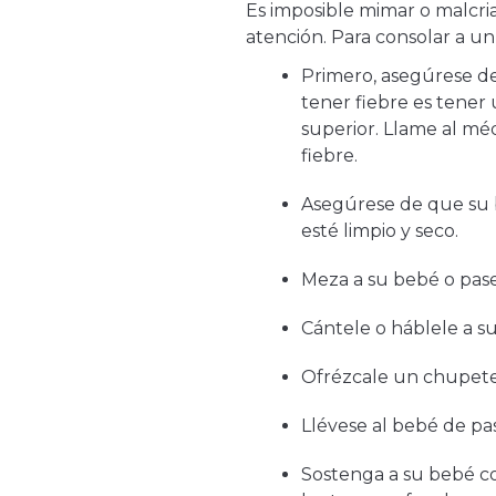
Es imposible mimar o malcri
atención. Para consolar a un
Primero, asegúrese d
tener fiebre es tener
superior. Llame al méd
fiebre.
Asegúrese de que su 
esté limpio y seco.
Meza a su bebé o pase
Cántele o háblele a s
Ofrézcale un chupete
Llévese al bebé de pa
Sostenga a su bebé co