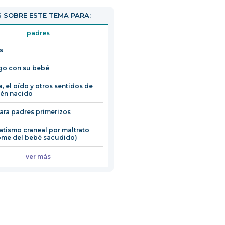
 SOBRE ESTE TEMA PARA:
padres
s
go con su bebé
a, el oído y otros sentidos de
ién nacido
ara padres primerizos
tismo craneal por maltrato
ome del bebé sacudido)
ver más