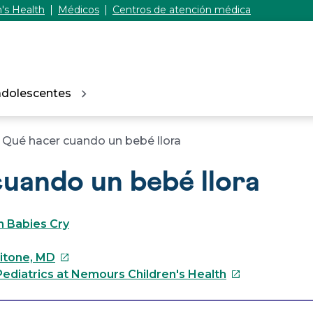
's Health
Médicos
Centros de atención médica
adolescentes
Qué hacer cuando un bebé llora
uando un bebé llora
 Babies Cry
Este
Pitone, MD
enlace
Este
ediatrics at Nemours Children's Health
se
enlace
abrirá
se