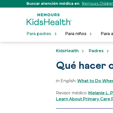
[Skip
Buscar atención médica en
Nemours Children
to
Content]
Para padres
Para niños
Para 
KidsHealth
Padres
Qué hacer c
in English:
What to Do When
Revisor médico:
Melanie L. 
Learn About Primary Care P