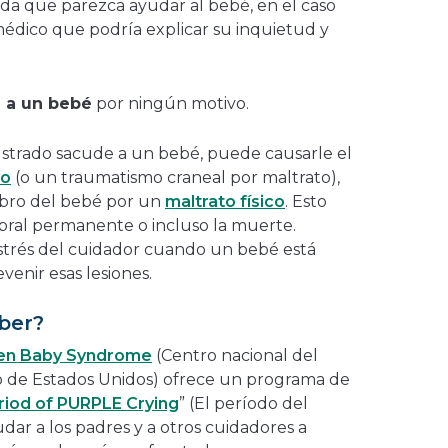
ada que parezca ayudar al bebé, en el caso
édico que podría explicar su inquietud y
 a un bebé
por ningún motivo.
ustrado sacude a un bebé, puede causarle el
do
(o un traumatismo craneal por maltrato),
ebro del bebé por un
maltrato físico
. Esto
ral permanente o incluso la muerte.
 estrés del cuidador cuando un bebé está
enir esas lesiones.
ber?
ken Baby Syndrome
(Centro nacional del
 de Estados Unidos) ofrece un programa de
riod of PURPLE Crying
” (El período del
udar a los padres y a otros cuidadores a