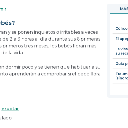
en
abrirá
mir
MÁS
una
en
nueva
una
ebés?
ventana
nueva
Cólico
ventana
ran y se ponen inquietos o irritables a veces.
de 2 a 3 horas al día durante sus 6 primeras
El ape
 primeros tres meses, los bebés lloran más
La vist
de la vida.
su rec
Guía p
n dormir poco y se tienen que habituar a su
nto aprenderán a comprobar si el bebé llora
Trauma
(síndr
n
eructar
ulado