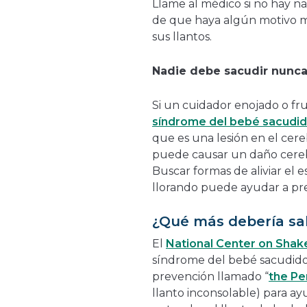
Llame al médico si no hay n
de que haya algún motivo m
sus llantos.
Nadie debe sacudir nunca
Si un cuidador enojado o fr
síndrome del bebé sacudi
que es una lesión en el cer
puede causar un daño cereb
Buscar formas de aliviar el
llorando puede ayudar a prev
¿Qué más debería sa
El
National Center on Sha
síndrome del bebé sacudido
prevención llamado “
the Pe
llanto inconsolable) para ay