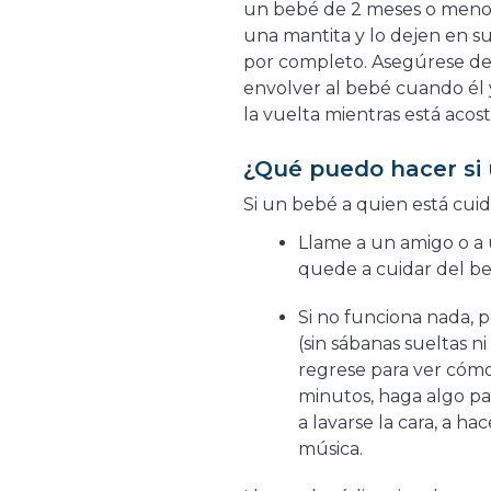
un bebé de 2 meses o menos
una mantita y lo dejen en s
por completo. Asegúrese de
envolver al bebé cuando él 
la vuelta mientras está acos
¿Qué puedo hacer si 
Si un bebé a quien está cuid
Llame a un amigo o a 
quede a cuidar del b
Si no funciona nada, 
(sin sábanas sueltas n
regrese para ver cómo
minutos, haga algo par
a lavarse la cara, a h
música.