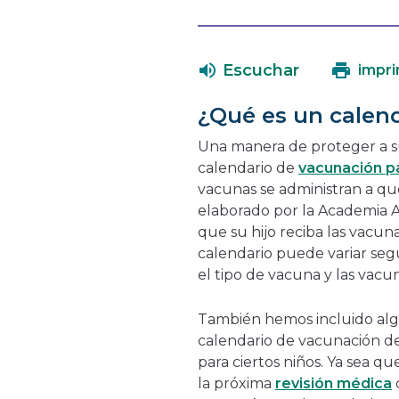
Escuchar
impri
¿Qué es un calen
Una manera de proteger a su
calendario de
vacunación p
vacunas se administran a qué
elaborado por la Academia A
que su hijo reciba las vacu
calendario puede variar segú
el tipo de vacuna y las vacu
También hemos incluido alg
calendario de vacunación d
para ciertos niños. Ya sea q
la próxima
revisión médica