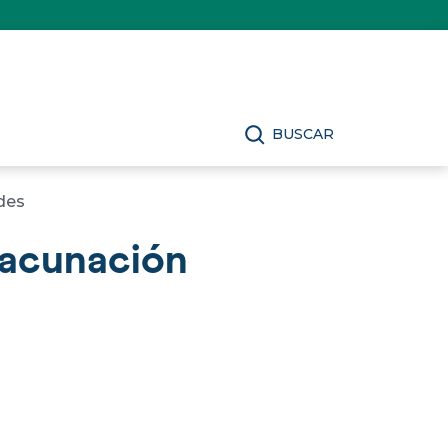
BUSCAR
des
vacunación