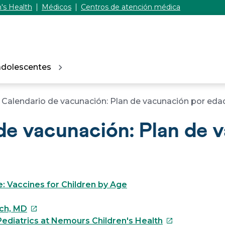
's Health
Médicos
Centros de atención médica
adolescentes
Calendario de vacunación: Plan de vacunación por eda
de vacunación: Plan de 
: Vaccines for Children by Age
Este
sch, MD
enlace
Este
ediatrics at Nemours Children's Health