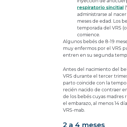
inyección de anticuer
respiratorio sincitial
(
administrarse al nace
meses de edad. Los be
temporada del VRS (ot
comience.
Algunos bebés de 8-19 mese
muy enfermos por el VRS p
entren en su segunda temp
Antes del nacimiento del be
VRS durante el tercer trime
parto coincide con la tempo
recién nacido de contraer e
de los bebés cuyas madres r
el embarazo, al menos 14 día
VRS-mab.
2 a 4 meses