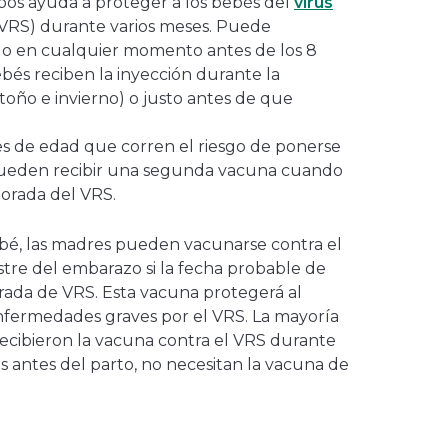
pos ayuda a proteger a los bebés del
virus
VRS) durante varios meses. Puede
r o en cualquier momento antes de los 8
bés reciben la inyección durante la
oño e invierno) o justo antes de que
s de edad que corren el riesgo de ponerse
ueden recibir una segunda vacuna cuando
orada del VRS.
bé, las madres pueden vacunarse contra el
stre del embarazo si la fecha probable de
rada de VRS. Esta vacuna protegerá al
nfermedades graves por el VRS. La mayoría
ecibieron la vacuna contra el VRS durante
s antes del parto, no necesitan la vacuna de