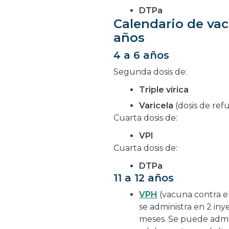
DTPa
Calendario de vac
años
4 a 6 años
Segunda dosis de:
Triple vírica
Varicela
(dosis de ref
Cuarta dosis de:
VPI
Cuarta dosis de:
DTPa
11 a 12 años
VPH
(vacuna contra e
se administra en 2 in
meses. Se puede admini