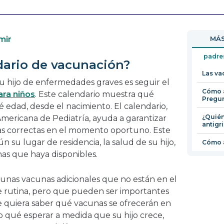
se
enlace
abrirá
se
en
abrirá
mir
MÁS
una
en
nueva
una
padre
dario de vacunación?
ventana
nueva
Las va
ventana
 hijo de enfermedades graves es seguir el
Cómo a
ara niños
. Este calendario muestra qué
Pregun
 edad, desde el nacimiento. El calendario,
¿Quién
mericana de Pediatría, ayuda a garantizar
antigr
nas correctas en el momento oportuno. Este
n su lugar de residencia, la salud de su hijo,
Cómo a
nas que haya disponibles.
unas vacunas adicionales que no están en el
e rutina, pero que pueden ser importantes
ue quiera saber qué vacunas se ofrecerán en
o qué esperar a medida que su hijo crece,