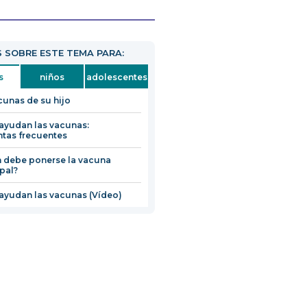
 SOBRE ESTE TEMA PARA:
s
niños
adolescentes
cunas de su hijo
yudan las vacunas:
tas frecuentes
 debe ponerse la vacuna
ipal?
yudan las vacunas (Vídeo)