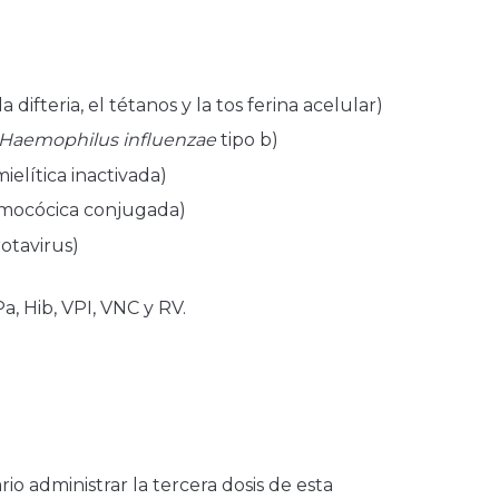
 difteria, el tétanos y la tos ferina acelular)
Haemophilus influenzae
tipo b)
ielítica inactivada)
mocócica conjugada)
rotavirus)
, Hib, VPI, VNC y RV.
io administrar la tercera dosis de esta