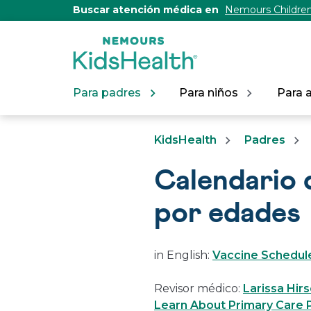
[Skip
Buscar atención médica en
Nemours Children
to
Content]
Para padres
Para niños
Para 
KidsHealth
Padres
Calendario 
por edades
in English:
Vaccine Schedule
Revisor médico:
Larissa Hir
Learn About Primary Care P