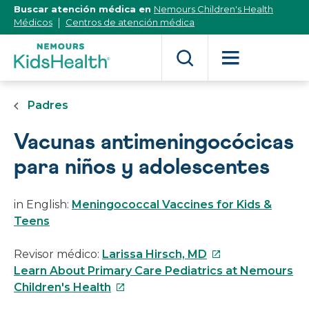
[Skip
Buscar atención médica en
Nemours Children's Health
to
Médicos
Centros de atención médica
Content]
Padres
Vacunas antimeningocócicas
para niños y adolescentes
in English:
Meningococcal Vaccines for Kids &
Teens
Este
Revisor médico:
Larissa Hirsch, MD
enlace
Learn About Primary Care Pediatrics at Nemours
Este
se
Children's Health
enlace
abrirá