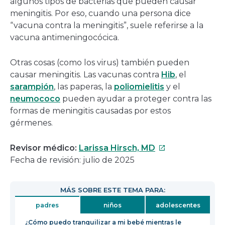
algunos tipos de bacterias que pueden causar
meningitis. Por eso, cuando una persona dice
“vacuna contra la meningitis”, suele referirse a la
vacuna antimeningocócica.
Otras cosas (como los virus) también pueden
causar meningitis. Las vacunas contra
Hib
, el
sarampión
, las paperas, la
poliomielitis
y el
neumococo
pueden ayudar a proteger contra las
formas de meningitis causadas por estos
gérmenes.
Este
Revisor médico:
Larissa Hirsch, MD
enlace
Fecha de revisión: julio de 2025
se
abrirá
MÁS SOBRE ESTE TEMA PARA:
en
padres
niños
adolescentes
una
nueva
¿Cómo puedo tranquilizar a mi bebé mientras le