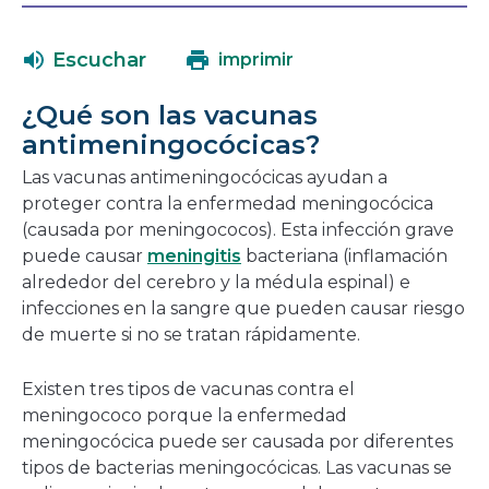
se
en
abrirá
una
Escuchar
imprimir
en
nueva
una
ventana
¿Qué son las vacunas
nueva
antimeningocócicas?
ventana
Las vacunas antimeningocócicas ayudan a
proteger contra la enfermedad meningocócica
(causada por meningococos). Esta infección grave
puede causar
meningitis
bacteriana (inflamación
alrededor del cerebro y la médula espinal) e
infecciones en la sangre que pueden causar riesgo
de muerte si no se tratan rápidamente.
Existen tres tipos de vacunas contra el
meningococo porque la enfermedad
meningocócica puede ser causada por diferentes
tipos de bacterias meningocócicas. Las vacunas se