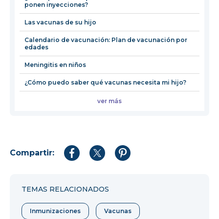
ponen inyecciones?
ventana
Las vacunas de su hijo
Calendario de vacunación: Plan de vacunación por
edades
Meningitis en niños
¿Cómo puedo saber qué vacunas necesita mi hijo?
ver más
Compartir:
Compartir
Compartir
Compartir
en
en
en
Facebook
Twitter
Pinterest
TEMAS RELACIONADOS
Inmunizaciones
Vacunas