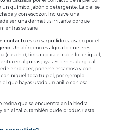
cto
es causada por el contacto de la piel con
mo un químico, jabón o detergente. La piel se
chada y con escozor. Inclusive una
e ser una dermatitis irritante porque
 mientras se sana.
de contacto
es un sarpullido causado por el
geno
. Un alérgeno es algo a lo que eres
a (caucho), tintura para el cabello o níquel,
tra en algunas joyas. Si tienes alergia al
 puede enrojecer, ponerse escamosa y con
 con níquel toca tu piel, por ejemplo
 el que hayas usado un anillo con ese
 o resina que se encuentra en la hiedra
y en el tallo, también pude producir esta