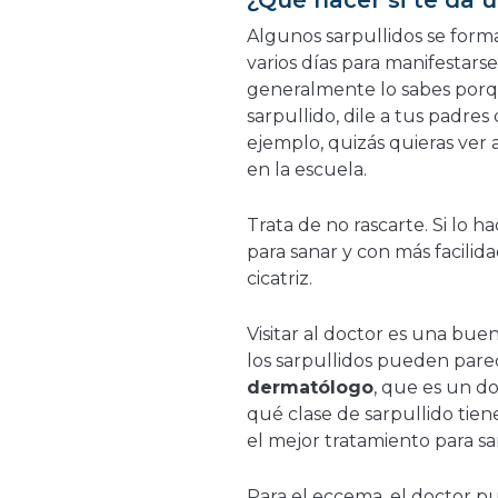
¿Qué hacer si te da u
Algunos sarpullidos se for
varios días para manifestars
generalmente lo sabes porqu
sarpullido, dile a tus padre
ejemplo, quizás quieras ver a
en la escuela.
Trata de no rascarte. Si lo 
para sanar y con más facilid
cicatriz.
Visitar al doctor es una bue
los sarpullidos pueden pare
dermatólogo
, que es un doc
qué clase de sarpullido tie
el mejor tratamiento para san
Para el eccema, el doctor 