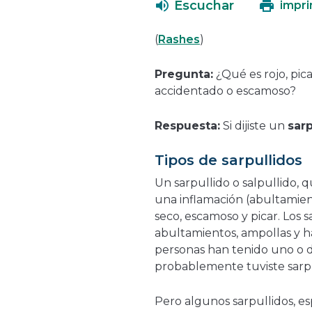
Escuchar
impri
(
Rashes
)
Pregunta:
¿Qué es rojo, pic
accidentado o escamoso?
Respuesta:
Si dijiste un
sarp
Tipos de sarpullidos
Un sarpullido o salpullido,
una inflamación (abultamiento
seco, escamoso y picar. Los 
abultamientos, ampollas y has
personas han tenido uno o d
probablemente tuviste sarpu
Pero algunos sarpullidos, e