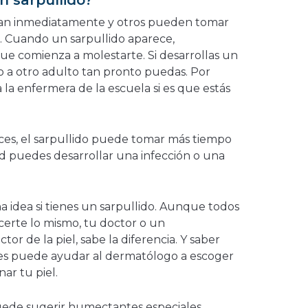
n sarpullido?
man inmediatamente y otros pueden tomar
e. Cuando un sarpullido aparece,
e comienza a molestarte. Si desarrollas un
s o a otro adulto tan pronto puedas. Por
 la enfermera de la escuela si es que estás
haces, el sarpullido puede tomar más tiempo
ad puedes desarrollar una infección o una
na idea si tienes un sarpullido. Aunque todos
certe lo mismo, tu doctor o un
tor de la piel, sabe la diferencia. Y saber
nes puede ayudar al dermatólogo a escoger
ar tu piel.
puede sugerir humectantes especiales