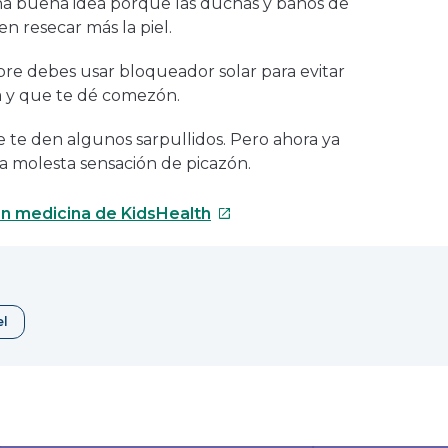
na buena idea porque las duchas y baños de
en resecar más la piel.
mpre debes usar bloqueador solar para evitar
 y que te dé comezón.
ue te den algunos sarpullidos. Pero ahora ya
sa molesta sensación de picazón.
Este
n medicina de KidsHealth
enlace
se
abrirá
en
el
una
nueva
ventana