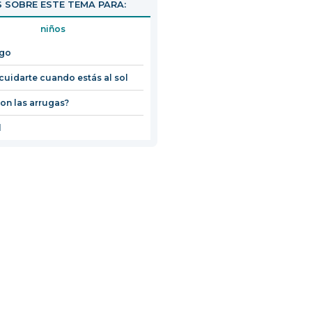
 SOBRE ESTE TEMA PARA:
niños
igo
uidarte cuando estás al sol
on las arrugas?
l