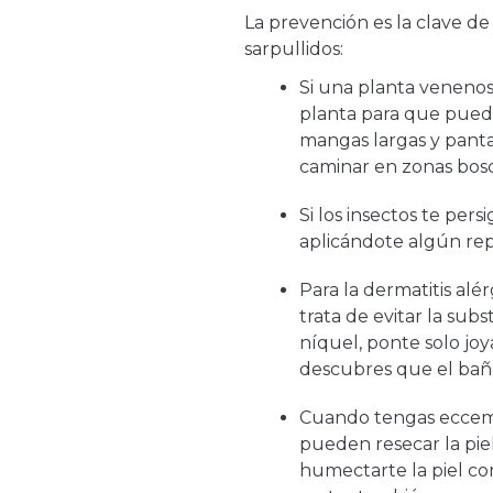
La prevención es la clave de
sarpullidos:
Si una planta venenos
planta para que pued
mangas largas y pant
caminar en zonas bosc
Si los insectos te per
aplicándote algún re
Para la dermatitis alér
trata de evitar la subs
níquel, ponte solo jo
descubres que el baño d
Cuando tengas eccema
pueden resecar la pie
humectarte la piel co