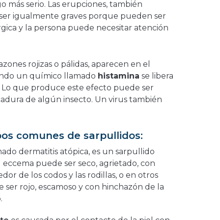
o más serio. Las erupciones, también
n ser igualmente graves porque pueden ser
rgica y la persona puede necesitar atención
azones rojizas o pálidas, aparecen en el
ando un químico llamado
histamina
se libera
. Lo que produce este efecto puede ser
cadura de algún insecto. Un virus también
pos comunes de sarpullidos:
mado dermatitis atópica, es un sarpullido
l eccema puede ser seco, agrietado, con
dor de los codos y las rodillas, o en otros
e ser rojo, escamoso y con hinchazón de la
.