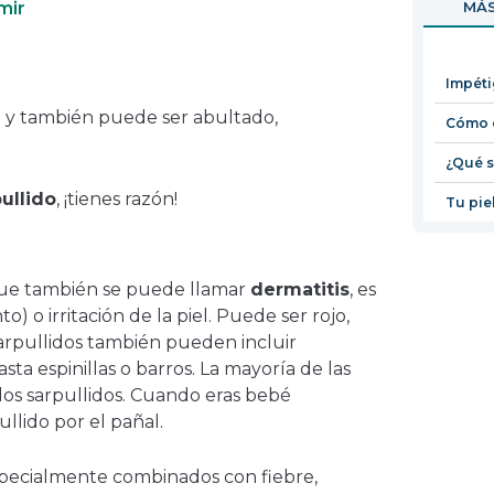
mir
MÁS
en
una
nueva
Impét
ventana
a y también puede ser abultado,
Cómo c
¿Qué s
ullido
, ¡tienes razón!
Tu pie
 que también se puede llamar
dermatitis
, es
) o irritación de la piel. Puede ser rojo,
sarpullidos también pueden incluir
ta espinillas o barros. La mayoría de las
os sarpullidos. Cuando eras bebé
llido por el pañal.
specialmente combinados con fiebre,