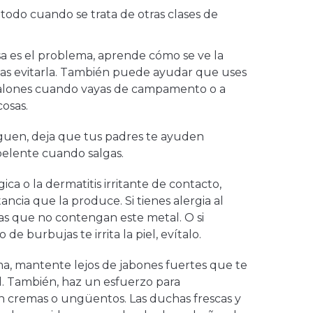
 todo cuando se trata de otras clases de
a es el problema, aprende cómo se ve la
as evitarla. También puede ayudar que uses
alones cuando vayas de campamento o a
osas.
siguen, deja que tus padres te ayuden
pelente cuando salgas.
gica o la dermatitis irritante de contacto,
tancia que la produce. Si tienes alergia al
yas que no contengan este metal. O si
e burbujas te irrita la piel, evítalo.
, mantente lejos de jabones fuertes que te
l. También, haz un esfuerzo para
n cremas o ungüentos. Las duchas frescas y