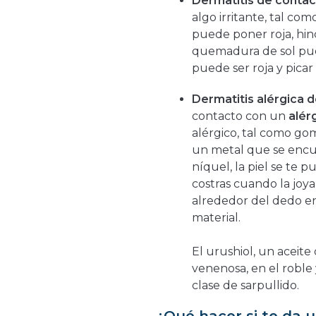
Dermatitis de conta
algo irritante, tal co
puede poner roja, hin
quemadura de sol pued
puede ser roja y picar
Dermatitis alérgica 
contacto con un
alér
alérgico, tal como gom
un metal que se encuen
níquel, la piel se te
costras cuando la joya
alrededor del dedo en
material.
El urushiol, un aceite
venenosa, en el roble 
clase de sarpullido.