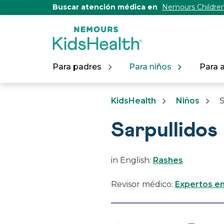
[Skip
Buscar atención médica en
Nemours Children
to
Content]
Para padres
Para niños
Para 
KidsHealth
Niños
S
Sarpullidos
in English:
Rashes
Revisor médico:
Expertos en