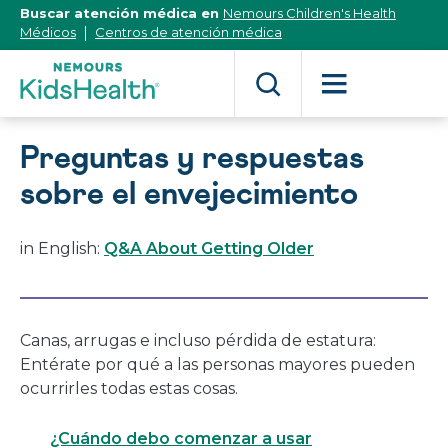
[Skip
Buscar atención médica en
Nemours Children's Health
to
Médicos
Centros de atención médica
Content]
Preguntas y respuestas
sobre el envejecimiento
in English:
Q&A About Getting Older
Canas, arrugas e incluso pérdida de estatura:
Entérate por qué a las personas mayores pueden
ocurrirles todas estas cosas.
¿Cuándo debo comenzar a usar