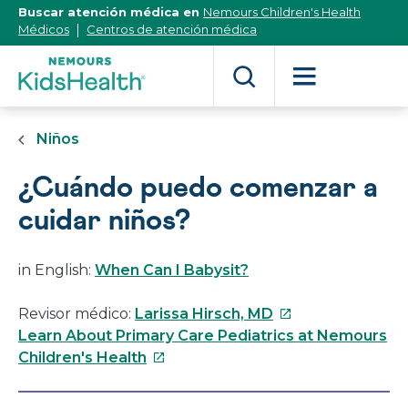
[Skip
Buscar atención médica en
Nemours Children's Health
to
Médicos
Centros de atención médica
Content]
Niños
¿Cuándo puedo comenzar a
cuidar niños?
in English:
When Can I Babysit?
Este
Revisor médico:
Larissa Hirsch, MD
enlace
Learn About Primary Care Pediatrics at Nemours
Este
se
Children's Health
enlace
abrirá
se
en