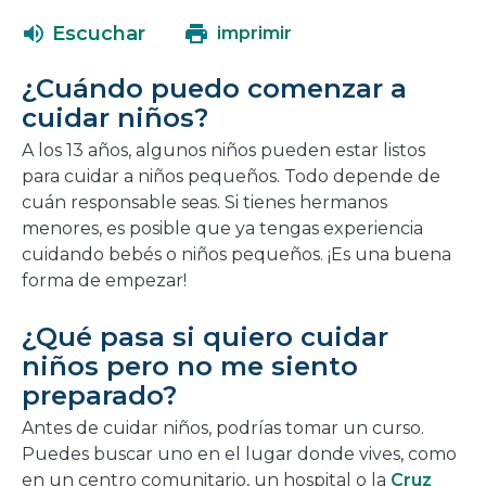
abrirá
una
Escuchar
imprimir
en
nueva
una
ventana
¿Cuándo puedo comenzar a
nueva
cuidar niños?
ventana
A los 13 años, algunos niños pueden estar listos
para cuidar a niños pequeños. Todo depende de
cuán responsable seas. Si tienes hermanos
menores, es posible que ya tengas experiencia
cuidando bebés o niños pequeños. ¡Es una buena
forma de empezar!
¿Qué pasa si quiero cuidar
niños pero no me siento
preparado?
Antes de cuidar niños, podrías tomar un curso.
Puedes buscar uno en el lugar donde vives, como
en un centro comunitario, un hospital o la
Cruz