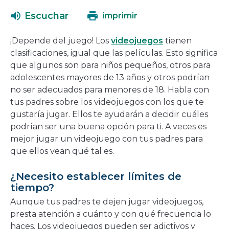
abrirá
una
Escuchar
imprimir
en
nueva
una
ventana
¡Depende del juego! Los
videojuegos
tienen
nueva
clasificaciones, igual que las películas. Esto significa
ventana
que algunos son para niños pequeños, otros para
adolescentes mayores de 13 años y otros podrían
no ser adecuados para menores de 18. Habla con
tus padres sobre los videojuegos con los que te
gustaría jugar. Ellos te ayudarán a decidir cuáles
podrían ser una buena opción para ti. A veces es
mejor jugar un videojuego con tus padres para
que ellos vean qué tal es.
¿Necesito establecer límites de
tiempo?
Aunque tus padres te dejen jugar videojuegos,
presta atención a cuánto y con qué frecuencia lo
haces. Los videojuegos pueden ser adictivos y