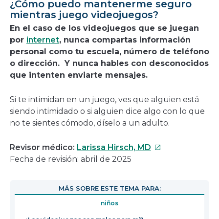
¿Cómo puedo mantenerme seguro
mientras juego videojuegos?
En el caso de los videojuegos que se juegan
por
internet
, nunca compartas información
personal como tu escuela, número de teléfono
o dirección. Y nunca hables con desconocidos
que intenten enviarte mensajes.
Si te intimidan en un juego, ves que alguien está
siendo intimidado o si alguien dice algo con lo que
no te sientes cómodo, díselo a un adulto.
Este
Revisor médico:
Larissa Hirsch, MD
enlace
Fecha de revisión: abril de 2025
se
abrirá
MÁS SOBRE ESTE TEMA PARA:
en
niños
una
nueva