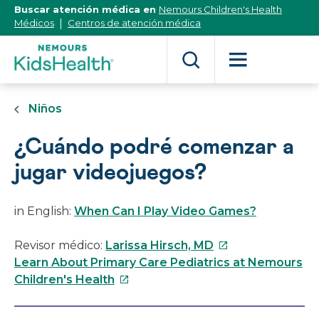
[Skip
Buscar atención médica en
Nemours Children's Health
to
Médicos
Centros de atención médica
Content]
Niños
¿Cuándo podré comenzar a
jugar videojuegos?
in English:
When Can I Play Video Games?
Este
Revisor médico:
Larissa Hirsch, MD
enlace
Learn About Primary Care Pediatrics at Nemours
Este
se
Children's Health
enlace
abrirá
se
en