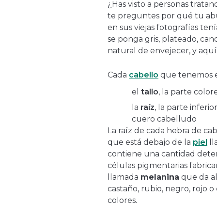
¿Has visto a personas tratan
te preguntes por qué tu abu
en sus viejas fotografías ten
se ponga gris, plateado, ca
natural de envejecer, y aqu
Cada
cabello
que tenemos en
el
tallo
, la parte colo
la
raíz
, la parte infer
cuero cabelludo
La raíz de cada hebra de cab
que está debajo de la
piel
l
contiene una cantidad deter
células pigmentarias fabri
llamada
melanina
que da al
castaño, rubio, negro, rojo 
colores.