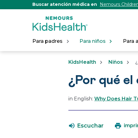
[Skip
Buscar atención médica en
Nemours Children
to
Content]
Para padres
Para niños
Para 
KidsHealth
Niños
¿
¿Por qué el
in English:
Why Does Hair T
Escuchar
impri