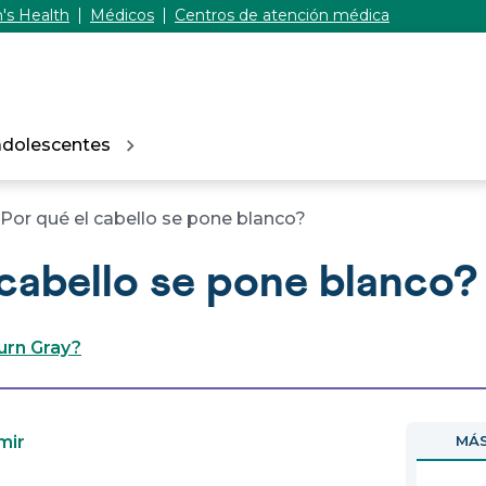
's Health
Médicos
Centros de atención médica
adolescentes
Por qué el cabello se pone blanco?
 cabello se pone blanco?
urn Gray?
mir
MÁS