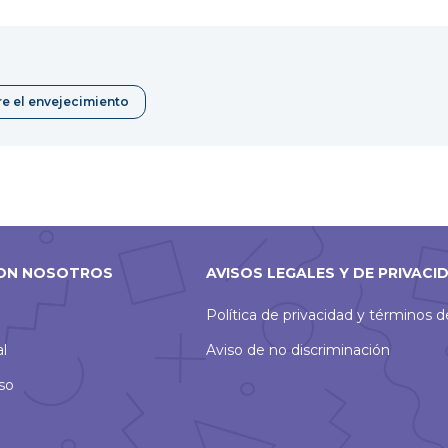
e el envejecimiento
ON NOSOTROS
AVISOS LEGALES Y DE PRIVACI
Política de privacidad y términos 
al
Aviso de no discriminación
so