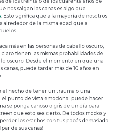
les de los treinta o de los cuarenta años de
ue nos salgan las canas es algo que
s
. Esto significa que a la mayoría de nosotros
nas alrededor de la misma edad que a
abuelos.
taca más en las personas de cabello oscuro,
 claro tienen las mismas probabilidades de
ello oscuro. Desde el momento en que una
s canas, puede tardar más de 10 años en
o.
 el hecho de tener un trauma o una
 el punto de vista emocional puede hacer
na se ponga canoso o gris de un día para
o creen que esto sea cierto. De todos modos y
no perder los estribos con tus papás demasiado
lpar de sus canas!