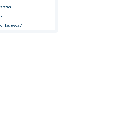
taratas
o
on las pecas?