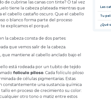
do de cubrirse las canas con tinte? O tal vez
Las ca
elo tiene la cabeza plateada mientras que
ía el cabello castaño oscuro. Que el cabello
Tu pel
noso o blanco forma parte del proceso
¿Qué s
í te explicamos el porqué.
 la cabeza consta de dos partes:
reada que vemos salir de la cabeza.
ior, que mantiene al cabello anclado bajo el
ello está rodeada por un tubito de tejido
lamado
folículo piloso
. Cada folículo piloso
minada de células pigmentarias. Estas
can constantemente una sustancia química
 tallo en proceso de crecimiento su color:
o cualquier otro tono o matiz entre estos