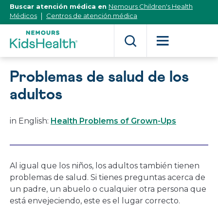
[Skip
Buscar atención médica en
Nemours Children's Health
to
Médicos
Centros de atención médica
Content]
Problemas de salud de los
adultos
in English:
Health Problems of Grown-Ups
Al igual que los niños, los adultos también tienen
problemas de salud. Si tienes preguntas acerca de
un padre, un abuelo o cualquier otra persona que
está envejeciendo, este es el lugar correcto.