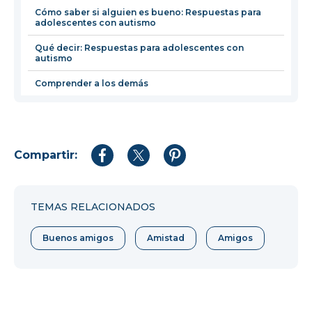
ventana
Cómo saber si alguien es bueno: Respuestas para
adolescentes con autismo
Qué decir: Respuestas para adolescentes con
autismo
Comprender a los demás
Compartir:
Compartir
Compartir
Compartir
en
en
en
Facebook
Twitter
Pinterest
TEMAS RELACIONADOS
Buenos amigos
Amistad
Amigos