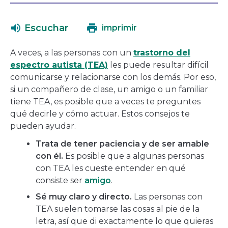
en
se
una
abrirá
Escuchar
imprimir
nueva
en
ventana
una
A veces, a las personas con un
trastorno del
nueva
espectro autista (TEA)
les puede resultar difícil
ventana
comunicarse y relacionarse con los demás. Por eso,
si un compañero de clase, un amigo o un familiar
tiene TEA, es posible que a veces te preguntes
qué decirle y cómo actuar. Estos consejos te
pueden ayudar.
Trata de tener paciencia y de ser amable
con él.
Es posible que a algunas personas
con TEA les cueste entender en qué
consiste ser
amigo
.
Sé muy claro y directo.
Las personas con
TEA suelen tomarse las cosas al pie de la
letra, así que di exactamente lo que quieras