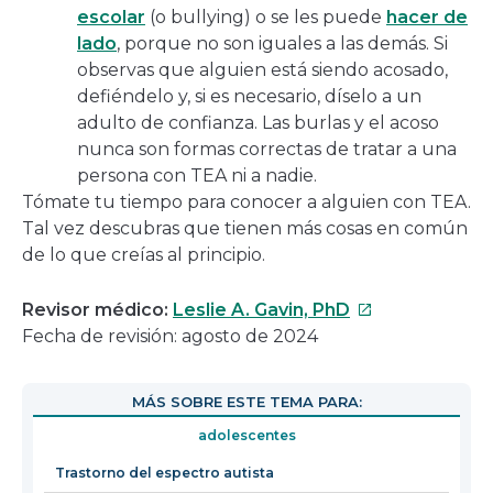
escolar
(o bullying) o se les puede
hacer de
lado
, porque no son iguales a las demás. Si
observas que alguien está siendo acosado,
defiéndelo y, si es necesario, díselo a un
adulto de confianza. Las burlas y el acoso
nunca son formas correctas de tratar a una
persona con TEA ni a nadie.
Tómate tu tiempo para conocer a alguien con TEA.
Tal vez descubras que tienen más cosas en común
de lo que creías al principio.
Este
Revisor médico:
Leslie A. Gavin, PhD
enlace
Fecha de revisión: agosto de 2024
se
abrirá
MÁS SOBRE ESTE TEMA PARA:
en
adolescentes
una
nueva
Trastorno del espectro autista