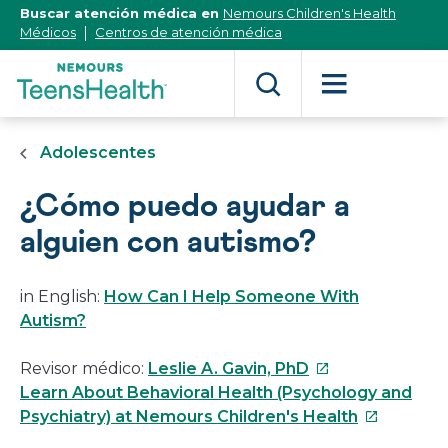
[Skip
Buscar atención médica en
Nemours Children's Health
to
Médicos
Centros de atención médica
Content]
Adolescentes
¿Cómo puedo ayudar a
alguien con autismo?
in English:
How Can I Help Someone With
Autism?
Este
Revisor médico:
Leslie A. Gavin, PhD
enlace
Learn About Behavioral Health (Psychology and
se
Este
Psychiatry) at Nemours Children's Health
abrirá
enlace