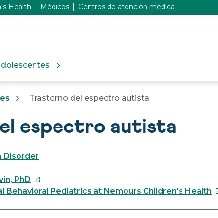
's Health
Médicos
Centros de atención médica
adolescentes
tes
Trastorno del espectro autista
el espectro autista
 Disorder
Este
vin, PhD
enlace
E
 Behavioral Pediatrics at Nemours Children's Health
se
e
abrirá
s