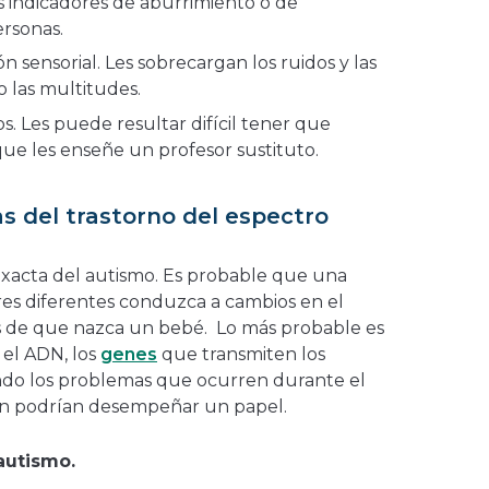
os indicadores de aburrimiento o de
ersonas.
ón sensorial. Les sobrecargan los ruidos y las
o las multitudes.
s. Les puede resultar difícil tener que
que les enseñe un profesor sustituto.
s del trastorno del espectro
 exacta del autismo. Es probable que una
res diferentes conduzca a cambios en el
es de que nazca un bebé. Lo más probable es
el ADN, los
genes
que transmiten los
endo los problemas que ocurren durante el
én podrían desempeñar un papel.
autismo.