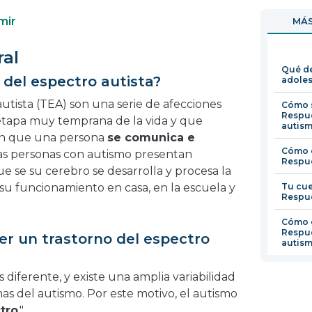
en
a
mir
MÁS
una
e
nueva
u
ral
ventana
n
Qué de
v
 del espectro autista?
adoles
autista (TEA) son una serie de afecciones
Cómo s
Respue
tapa muy temprana de la vida y que
autis
en que una persona
se comunica e
Cómo c
as personas con autismo presentan
Respue
ue se su cerebro se desarrolla y procesa la
 su funcionamiento en casa, en la escuela y
Tu cue
Respue
Cómo c
Respue
er un trastorno del espectro
autis
diferente, y existe una amplia variabilidad
as del autismo. Por este motivo, el autismo
tro
."