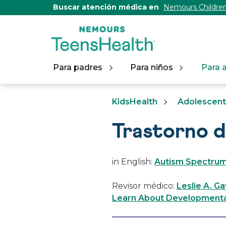
[Skip
Buscar atención médica en
Nemours Children
to
Content]
Para padres
Para niños
Para 
KidsHealth
Adolescen
Trastorno d
in English:
Autism Spectrum
Revisor médico:
Leslie A. Ga
Learn About Developmental