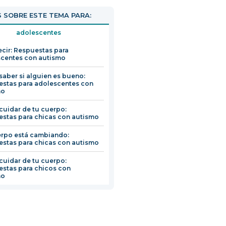
brirá
 SOBRE ESTE TEMA PARA:
n
na
adolescentes
ueva
cir: Respuestas para
entana
centes con autismo
aber si alguien es bueno:
stas para adolescentes con
mo
uidar de tu cuerpo:
stas para chicas con autismo
rpo está cambiando:
stas para chicas con autismo
uidar de tu cuerpo:
stas para chicos con
mo