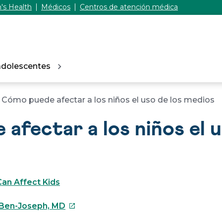
's Health
Médicos
Centros de atención médica
adolescentes
Cómo puede afectar a los niños el uso de los medios
afectar a los niños el u
an Affect Kids
Este
 Ben-Joseph, MD
enlace