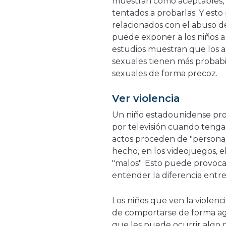
muestran como aceptables, l
tentados a probarlas. Y est
relacionados con el abuso de
puede exponer a los niños a p
estudios muestran que los 
sexuales tienen más probab
sexuales de forma precoz.
Ver violencia
Un niño estadounidense pro
por televisión cuando tenga
actos proceden de "personaj
hecho, en los videojuegos, e
"malos". Esto puede provoca
entender la diferencia entre 
Los niños que ven la violenc
de comportarse de forma agr
que les puede ocurrir algo 