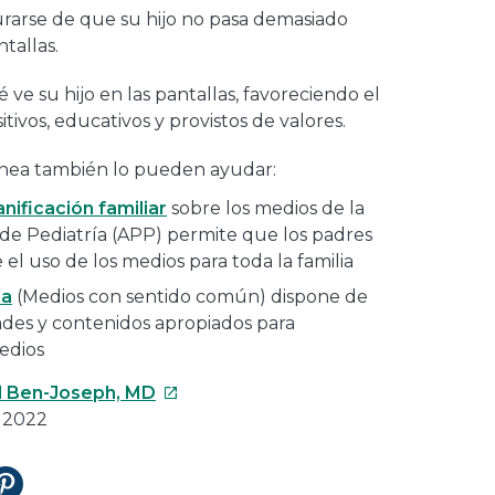
rarse de que su hijo no pasa demasiado
tallas.
ve su hijo en las pantallas, favoreciendo el
tivos, educativos y provistos de valores.
línea también lo pueden ayudar:
nificación familiar
sobre los medios de la
de Pediatría (APP) permite que los padres
el uso de los medios para toda la familia
ia
(Medios con sentido común) dispone de
des y contenidos apropiados para
medios
Este
l Ben-Joseph, MD
enlace
e 2022
se
abrirá
tir
Compartir