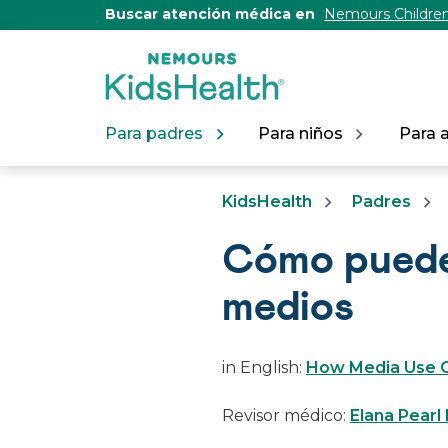
[Skip
Buscar atención médica en
Nemours Children
to
Content]
Para padres
Para niños
Para 
KidsHealth
Padres
Cómo puede 
medios
in English:
How Media Use C
Revisor médico:
Elana Pearl