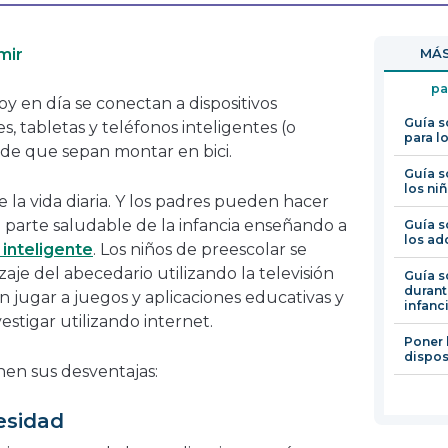
se
abrirá
mir
MÁS
en
una
pa
oy en día se conectan a dispositivos
nueva
Guía s
s, tabletas y teléfonos inteligentes (o
ventana
para l
de que sepan montar en bici.
Guía s
los ni
 la vida diaria. Y los padres pueden hacer
 parte saludable de la infancia enseñando a
Guía s
los ad
inteligente
. Los niños de preescolar se
aje del abecedario utilizando la televisión
Guía s
durant
n jugar a juegos y aplicaciones educativas y
infanc
stigar utilizando internet.
Poner 
dispos
nen sus desventajas:
esidad