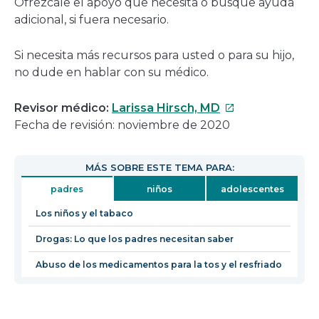
Ofrézcale el apoyo que necesita o busque ayuda
adicional, si fuera necesario.
Si necesita más recursos para usted o para su hijo,
no dude en hablar con su médico.
Este
Revisor médico:
Larissa Hirsch, MD
enlace
Fecha de revisión: noviembre de 2020
se
abrirá
MÁS SOBRE ESTE TEMA PARA:
en
padres
niños
adolescentes
una
nueva
Los niños y el tabaco
ventana
Drogas: Lo que los padres necesitan saber
Abuso de los medicamentos para la tos y el resfriado