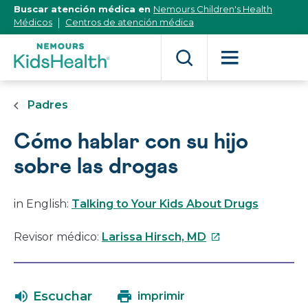
[Skip
Buscar atención médica en
Nemours Children's Health
to
Médicos
Centros de atención médica
Content]
Padres
Cómo hablar con su hijo
sobre las drogas
in English:
Talking to Your Kids About Drugs
Este
Revisor médico:
Larissa Hirsch, MD
enlace
se
abrirá
Escuchar
imprimir
en