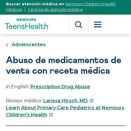
[Skip
Buscar atención médica en
Nemours Children's Health
to
Médicos
Centros de atención médica
Content]
Adolescentes
Abuso de medicamentos de
venta con receta médica
in English:
Prescription Drug Abuse
Este
Revisor médico:
Larissa Hirsch, MD
enlace
Learn About Primary Care Pediatrics at Nemours
Este
se
Children's Health
enlace
abrirá
se
en