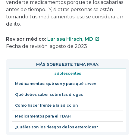
venderte medicamentos porque te los acabarías
antes de tiempo. Y, si otras personas se están
tomando tus medicamentos, eso se considera un
delito.
Este
Revisor médico:
Larissa Hirsch, MD
enlace
Fecha de revisión: agosto de 2023
se
abrirá
MÁS SOBRE ESTE TEMA PARA:
en
adolescentes
una
nueva
Medicamentos: qué son y para qué sirven
ventana
Qué debes saber sobre las drogas
Cómo hacer frente a la adicción
Medicamentos para el TDAH
¿Cuáles son los riesgos de los esteroides?