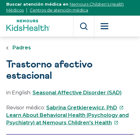
[Skip
Buscar atención médica en
Nemours Children's Health
to
Médicos
Centros de atención médica
Content]
Padres
Trastorno afectivo
estacional
in English:
Seasonal Affective Disorder (SAD)
Este
Revisor médico:
Sabrina Gretkierewicz, PhD
enlace
Learn About Behavioral Health (Psychology and
Este
se
Psychiatry) at Nemours Children's Health
enlace
abrirá
se
en