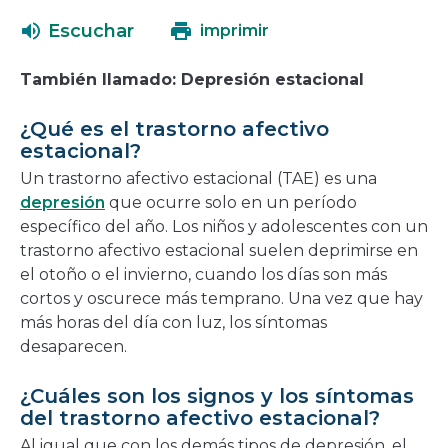
abrirá
una
Escuchar
imprimir
en
nueva
una
ventana
También llamado: Depresión estacional
nueva
ventana
¿Qué es el trastorno afectivo
estacional?
Un trastorno afectivo estacional (TAE) es una
depresión
que ocurre solo en un período
específico del año. Los niños y adolescentes con un
trastorno afectivo estacional suelen deprimirse en
el otoño o el invierno, cuando los días son más
cortos y oscurece más temprano. Una vez que hay
más horas del día con luz, los síntomas
desaparecen.
¿Cuáles son los signos y los síntomas
del trastorno afectivo estacional?
Al igual que con los demás tipos de depresión, el