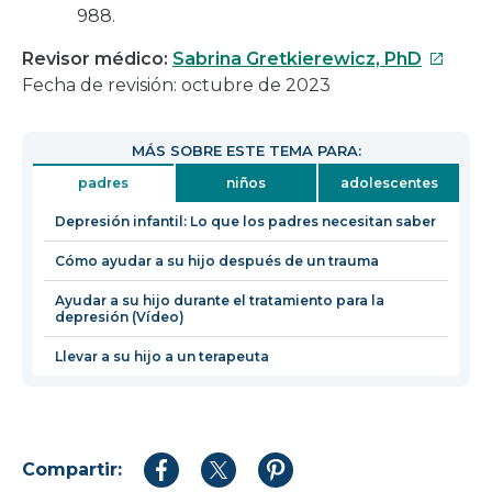
988.
Este
Revisor médico:
Sabrina Gretkierewicz, PhD
enlace
Fecha de revisión: octubre de 2023
se
abrirá
MÁS SOBRE ESTE TEMA PARA:
en
padres
niños
adolescentes
una
nueva
Depresión infantil: Lo que los padres necesitan saber
ventan
Cómo ayudar a su hijo después de un trauma
Ayudar a su hijo durante el tratamiento para la
depresión (Vídeo)
Llevar a su hijo a un terapeuta
Compartir:
Compartir
Compartir
Compartir