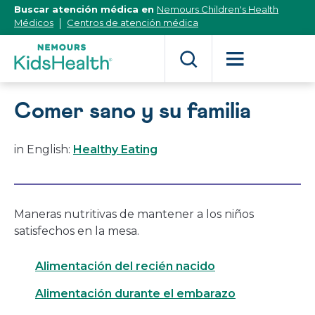
[Skip
Buscar atención médica en
Nemours Children's Health
to
Médicos
Centros de atención médica
Content]
Comer sano y su familia
in English:
Healthy Eating
Maneras nutritivas de mantener a los niños
satisfechos en la mesa.
Alimentación del recién nacido
Alimentación durante el embarazo