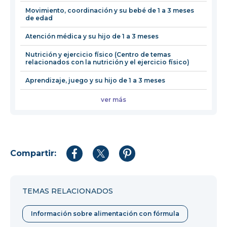
ventana
Movimiento, coordinación y su bebé de 1 a 3 meses
de edad
Atención médica y su hijo de 1 a 3 meses
Nutrición y ejercicio físico (Centro de temas
relacionados con la nutrición y el ejercicio físico)
Aprendizaje, juego y su hijo de 1 a 3 meses
ver más
Compartir:
Compartir
Compartir
Compartir
en
en
en
Facebook
Twitter
Pinterest
TEMAS RELACIONADOS
Información sobre alimentación con fórmula