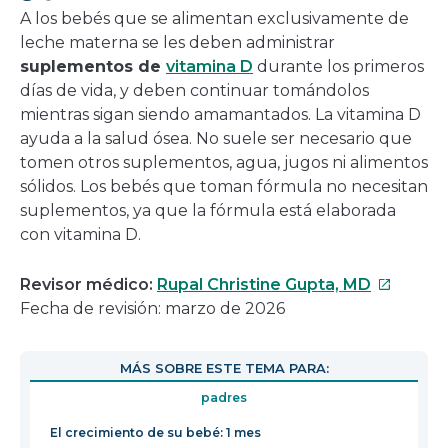
A los bebés que se alimentan exclusivamente de
leche materna se les deben administrar
suplementos de
vitamina D
durante los primeros
días de vida, y deben continuar tomándolos
mientras sigan siendo amamantados. La vitamina D
ayuda a la salud ósea. No suele ser necesario que
tomen otros suplementos, agua, jugos ni alimentos
sólidos. Los bebés que toman fórmula no necesitan
suplementos, ya que la fórmula está elaborada
con vitamina D.
Este
Revisor médico:
Rupal Christine Gupta, MD
enlace
Fecha de revisión: marzo de 2026
se
abrirá
MÁS SOBRE ESTE TEMA PARA:
en
padres
una
nueva
El crecimiento de su bebé: 1 mes