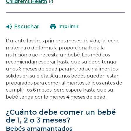
Este
se
Children's Health
enlace
abrirá
se
en
abrirá
una
Escuchar
imprimir
en
nueva
una
ventana
Durante los tres primeros meses de vida, la leche
nueva
materna o de fórmula proporciona toda la
ventana
nutrición que necesita un bebé. Los médicos
recomiendan esperar hasta que su bebé tenga
unos 6 meses de edad para introducir alimentos
sólidos en su dieta. Algunos bebés pueden estar
preparados para comer alimentos sólidos antes de
cumplir los 6 meses, pero espere hasta que su
bebé tenga por lo menos 4 meses de edad.
¿Cuánto debe comer un bebé
de 1, 2 o 3 meses?
Bebés amamantados