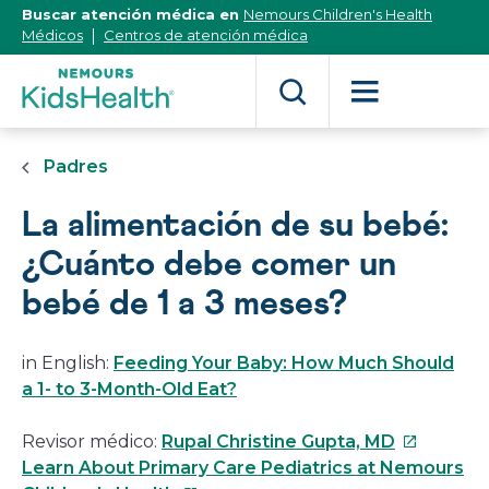
[Skip
Buscar atención médica en
Nemours Children's Health
to
Médicos
Centros de atención médica
Content]
Padres
La alimentación de su bebé:
¿Cuánto debe comer un
bebé de 1 a 3 meses?
in English:
Feeding Your Baby: How Much Should
a 1- to 3-Month-Old Eat?
Este
Revisor médico:
Rupal Christine Gupta, MD
enlace
Learn About Primary Care Pediatrics at Nemours