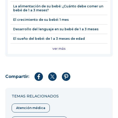
ventan
La alimentación de su bebé: ¿Cuánto debe comer un
bebé de 1 a 3 meses?
El crecimiento de su bebé: 1 mes
Desarrollo del lenguaje en su bebé de 1 a 3 meses
El sueño del bebé: de 1 a 3 meses de edad
ver más
Compartir:
Compartir
Compartir
Compartir
en
en
en
Facebook
Twitter
Pinterest
TEMAS RELACIONADOS
Atención médica