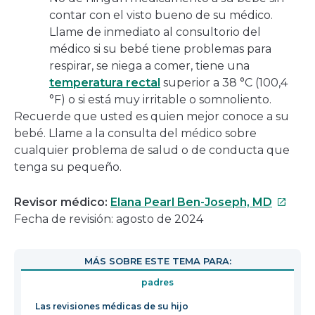
contar con el visto bueno de su médico.
Llame de inmediato al consultorio del
médico si su bebé tiene problemas para
respirar, se niega a comer, tiene una
temperatura rectal
superior a 38 °C (100,4
°F) o si está muy irritable o somnoliento.
Recuerde que usted es quien mejor conoce a su
bebé. Llame a la consulta del médico sobre
cualquier problema de salud o de conducta que
tenga su pequeño.
Este
Revisor médico:
Elana Pearl Ben-Joseph, MD
enlace
Fecha de revisión: agosto de 2024
se
abrirá
MÁS SOBRE ESTE TEMA PARA:
en
padres
una
nueva
Las revisiones médicas de su hijo