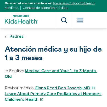
[Skip
Buscar atención médica en
Nemours Children's Health
to
Médicos
Centros de atención médica
Content]
Padres
Atención médica y su hijo de
1 a 3 meses
in English:
Medical Care and Your 1- to 3-Month-
Old
Este
Revisor médico:
Elana Pearl Ben-Joseph, MD
enlace
Learn About Primary Care Pediatrics at Nemours
Este
se
Children's Health
enlace
abrirá