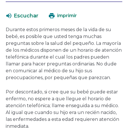
se
en
abrirá
una
Escuchar
imprimir
en
nueva
una
ventana
Durante estos primeros meses de la vida de su
nueva
bebé, es posible que usted tenga muchas
ventana
preguntas sobre la salud del pequeño. La mayoría
de los médicos disponen de un horario de atención
telefónica durante el cual los padres pueden
llamar para hacer preguntas ordinarias. No dude
en comunicar al médico de su hijo sus
preocupaciones, por pequeñas que parezcan.
Por descontado, si cree que su bebé puede estar
enfermo, no espere a que llegue el horario de
atención telefónica; llame enseguida a su médico.
Al igual que cuando su hijo era un recién nacido,
las enfermedades a esta edad requieren atención
inmediata.