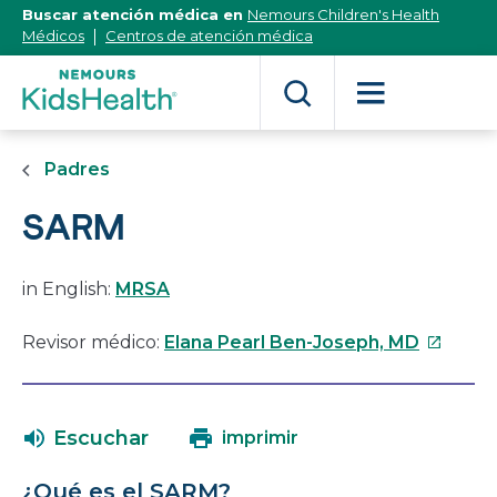
[Skip
Buscar atención médica en
Nemours Children's Health
to
Médicos
Centros de atención médica
Content]
Padres
SARM
in English:
MRSA
Este
Revisor médico:
Elana Pearl Ben-Joseph, MD
enlace
se
abrirá
Escuchar
imprimir
en
una
¿Qué es el SARM?