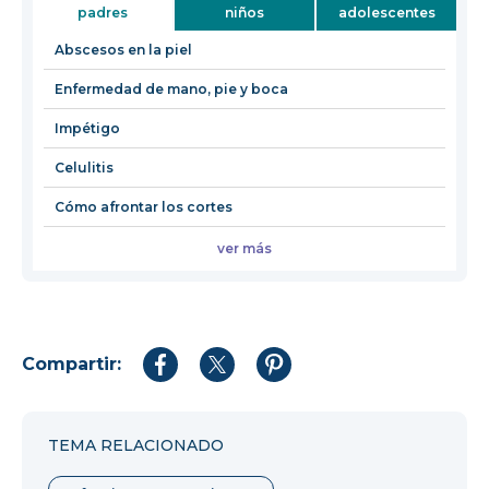
padres
niños
adolescentes
una
nueva
Abscesos en la piel
ventan
Enfermedad de mano, pie y boca
Impétigo
Celulitis
Cómo afrontar los cortes
ver más
Compartir:
Compartir
Compartir
Compartir
en
en
en
Facebook
Twitter
Pinterest
TEMA RELACIONADO