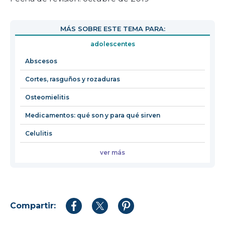
se
abrirá
MÁS SOBRE ESTE TEMA PARA:
en
adolescentes
una
nueva
Abscesos
ventan
Cortes, rasguños y rozaduras
Osteomielitis
Medicamentos: qué son y para qué sirven
Celulitis
ver más
Compartir:
Compartir
Compartir
Compartir
en
en
en