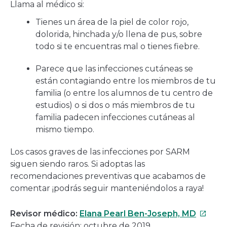
Llama al médico si:
Tienes un área de la piel de color rojo,
dolorida, hinchada y/o llena de pus, sobre
todo si te encuentras mal o tienes fiebre.
Parece que las infecciones cutáneas se
están contagiando entre los miembros de tu
familia (o entre los alumnos de tu centro de
estudios) o si dos o más miembros de tu
familia padecen infecciones cutáneas al
mismo tiempo.
Los casos graves de las infecciones por SARM
siguen siendo raros. Si adoptas las
recomendaciones preventivas que acabamos de
comentar ¡podrás seguir manteniéndolos a raya!
Este
Revisor médico:
Elana Pearl Ben-Joseph, MD
enlace
Fecha de revisión: octubre de 2019