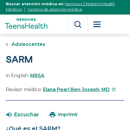
[Skip
Buscar atención médica en
Nemours Children's Health
to
Médicos
Centros de atención médica
Content]
Adolescentes
SARM
in English:
MRSA
Este
Revisor médico:
Elana Pearl Ben-Joseph, MD
enlace
se
abrirá
Escuchar
imprimir
en
una
¿Qué es el SARM?