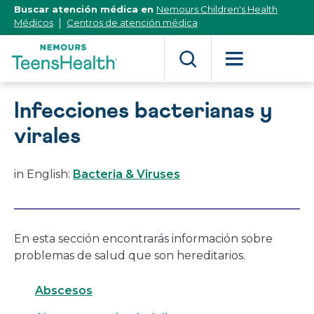
[Skip
Buscar atención médica en
Nemours Children's Health
to
Médicos
Centros de atención médica
Content]
Infecciones bacterianas y
virales
in English:
Bacteria & Viruses
En esta sección encontrarás información sobre
problemas de salud que son hereditarios.
Abscesos