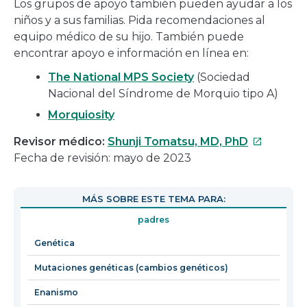
Los grupos de apoyo también pueden ayudar a los
niños y a sus familias. Pida recomendaciones al
equipo médico de su hijo. También puede
encontrar apoyo e información en línea en:
The National MPS Society
(Sociedad
Nacional del Síndrome de Morquio tipo A)
Morquiosity
Este
Revisor médico:
Shunji Tomatsu, MD, PhD
enlace
Fecha de revisión: mayo de 2023
se
abrirá
MÁS SOBRE ESTE TEMA PARA:
en
padres
una
nueva
Genética
ventana
Mutaciones genéticas (cambios genéticos)
Enanismo