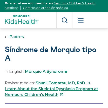
[Skip
Buscar atención médica en
Nemours Children's Health
to
Médicos
Centros de atención médica
Content]
Padres
Síndrome de Morquio tipo
A
in English:
Morquio A Syndrome
Este
Revisor médico:
Shunji Tomatsu, MD, PhD
enlace
Learn About the Skeletal Dysplasia Program at
Este
se
Nemours Children's Health
enlace
abrirá
se
en