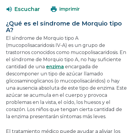
abrirá
una
Escuchar
imprimir
en
nueva
una
ventana
¿Qué es el síndrome de Morquio tipo
nueva
A?
ventana
El síndrome de Morquio tipo A
(mucopolisacaridosis IV-A) es un grupo de
trastornos conocidos como mucopolisacaridosis. En
el síndrome de Morquio tipo A, no hay suficiente
cantidad de una
enzima
encargada de
descomponer un tipo de azúcar llamado
glicosaminoglicanos (o mucopolisacáridos) o hay
una ausencia absoluta de este tipo de enzima. Este
azúcar se acumula en el cuerpo y provoca
problemas en la vista, el oído, los huesos y el
corazón. Los niños que tengan cierta cantidad de
la enzima presentarán síntomas más leves.
El tratamiento médico puede ayudar a aliviar los